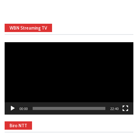
WBN Streaming TV
Video
Player
00:00
22:40
Biro NTT