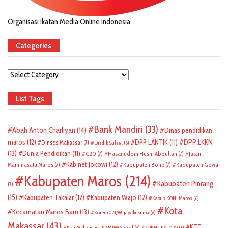
Organisasi Ikatan Media Online Indonesia
Categories
Categories
List Tags
Bank Mandiri
(33)
Abah Anton Charliyan
(14)
Dinas pendidikan
DPP LKKN
maros
(12)
DPP LANTIK
(11)
Dinsos Makassar
(7)
Disdik Sulsel
(6)
(13)
Dunia Pendidikan
(11)
G20
(7)
Hasanuddin Husni Abdullah
(7)
Jalan
Kabinet Jokowi
(12)
Maminasata Maros
(7)
Kabupaten Bone
(7)
Kabupaten Gowa
Kabupaten Maros
(214)
Kabupaten Pinrang
(7)
(15)
Kabupaten Takalar
(12)
Kabupaten Wajo
(12)
Kasus KONI Maros
(6)
Kota
Kecamatan Maros Baru
(13)
Korem 071/Wijayakusuma
(6)
Makassar
(43)
KTT
Koti Mahatidana PP MPW Sulsel
(6)
KPKNL PALOPO
(6)