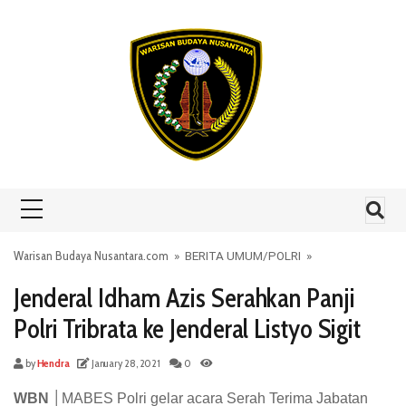
Skip to content
Warisan Budaya Nusantara.com
»
BERITA UMUM
/
POLRI
»
Jenderal Idham Azis Serahkan Panji
Polri Tribrata ke Jenderal Listyo Sigit
by
Hendra
January 28, 2021
0
WBN │
MABES Polri gelar acara Serah Terima Jabatan