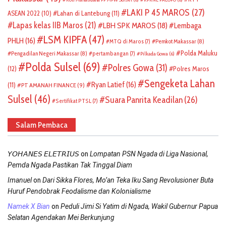
LAKI P 45 MAROS
(27)
ASEAN 2022
(10)
Lahan di Lantebung
(11)
Lapas kelas IIB Maros
(21)
LBH SPK MAROS
(18)
Lembaga
LSM KIPFA
(47)
PHLH
(16)
Pemkot Makassar
(8)
MTQ di Maros
(7)
Polda Maluku
Pengadilan Negeri Makassar
(8)
pertambangan
(7)
Pilkada Gowa
(6)
Polda Sulsel
(69)
Polres Gowa
(31)
(12)
Polres Maros
Sengeketa Lahan
Ryan Latief
(16)
(11)
PT AMANAH FINANCE
(9)
Sulsel
(46)
Suara Panrita Keadilan
(26)
Sertifikat PTSL
(7)
Salam Pembaca
on
𝘠𝘖𝘏𝘈𝘕𝘌𝘚 𝘌𝘓𝘌𝘛𝘙𝘐𝘜𝘚
Lompatan PSN Ngada di Liga Nasional,
Pemda Ngada Pastikan Tak Tinggal Diam
on
Imanuel
Dari Sikka Flores, Mo’an Teka Iku Sang Revolusioner Buta
Huruf Pendobrak Feodalisme dan Kolonialisme
on
Namek X Bian
Peduli Jimi Si Yatim di Ngada, Wakil Gubernur Papua
Selatan Agendakan Mei Berkunjung