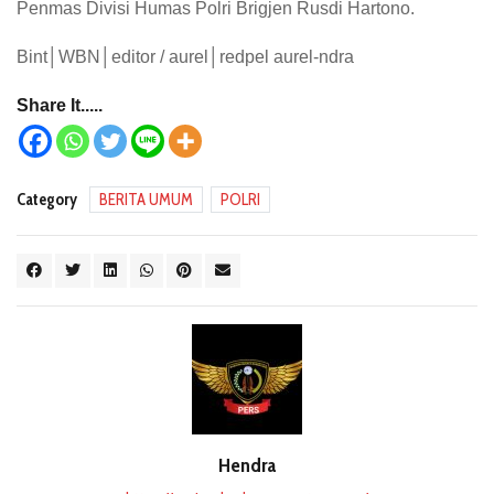
Penmas Divisi Humas Polri Brigjen Rusdi Hartono.
Bint│WBN│editor / aurel│redpel aurel-ndra
Share It.....
Category
BERITA UMUM
POLRI
Hendra