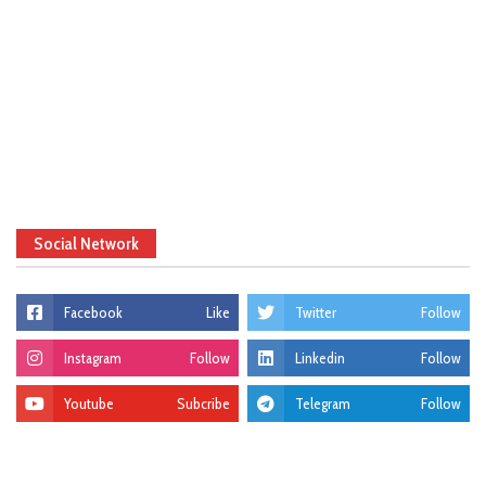
Social Network
Facebook
Like
Twitter
Follow
Instagram
Follow
Linkedin
Follow
Youtube
Subcribe
Telegram
Follow