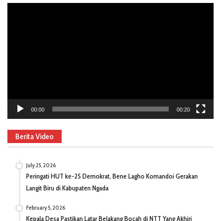
Video
Player
00:00
00:20
Berita Video
July 25, 2026
Peringati HUT ke-25 Demokrat, Bene Lagho Komandoi Gerakan
Langit Biru di Kabupaten Ngada
February 5, 2026
Kepala Desa Pastikan Latar Belakang Bocah di NTT Yang Akhiri