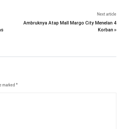
Next article
Ambruknya Atap Mall Margo City Menelan 4
as
Korban
»
re marked
*