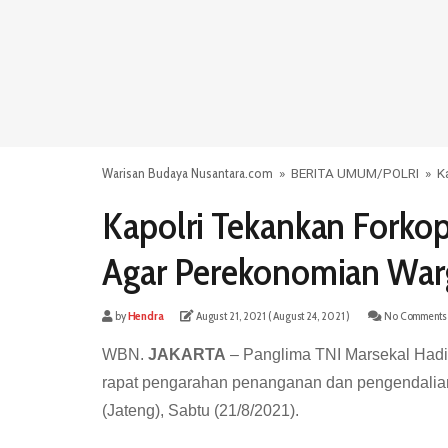
Warisan Budaya Nusantara.com
»
BERITA UMUM
/
POLRI
»
K
Kapolri Tekankan Forkop
Agar Perekonomian Warg
by
Hendra
August 21, 2021
( August 24, 2021 )
No Comments
WBN.
JAKARTA
– Panglima TNI Marsekal Hadi 
rapat pengarahan penanganan dan pengendalia
(Jateng), Sabtu (21/8/2021).