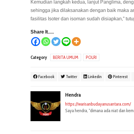
Kemudian langkah kedua, lanjut Panglima, denga
sehingga jika dilaksanakan dengan baik maka an
fasilitas Isoter dan isoman sudah disiapkan,” tutup
Share It.....
Category
BERITA UMUM
POLRI
Facebook
Twitter
Linkedin
Pinterest
Hendra
https://warisanbudayanusantara.com/
Saya hendra, "dimana ada niat dan kemau