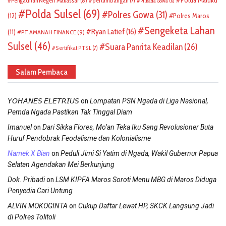
Polda Maluku
Pengadilan Negeri Makassar
(8)
pertambangan
(7)
Pilkada Gowa
(6)
Polda Sulsel
(69)
Polres Gowa
(31)
(12)
Polres Maros
Sengeketa Lahan
Ryan Latief
(16)
(11)
PT AMANAH FINANCE
(9)
Sulsel
(46)
Suara Panrita Keadilan
(26)
Sertifikat PTSL
(7)
Salam Pembaca
on
𝘠𝘖𝘏𝘈𝘕𝘌𝘚 𝘌𝘓𝘌𝘛𝘙𝘐𝘜𝘚
Lompatan PSN Ngada di Liga Nasional,
Pemda Ngada Pastikan Tak Tinggal Diam
on
Imanuel
Dari Sikka Flores, Mo’an Teka Iku Sang Revolusioner Buta
Huruf Pendobrak Feodalisme dan Kolonialisme
on
Namek X Bian
Peduli Jimi Si Yatim di Ngada, Wakil Gubernur Papua
Selatan Agendakan Mei Berkunjung
on
Dok. Pribadi
LSM KIPFA Maros Soroti Menu MBG di Maros Diduga
Penyedia Cari Untung
on
ALVIN MOKOGINTA
Cukup Daftar Lewat HP, SKCK Langsung Jadi
di Polres Tolitoli