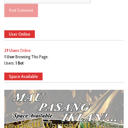
User Online
29 Users
Online
1 User
Browsing This Page.
Users:
1 Bot
Space Available