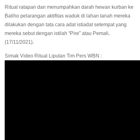
Ritual ratapan dan menumpahkan darah hewan kurban ke
Baliho pelarangan aktifitas waduk di lahan tanah mereka
dilakukan dengan tata cara adat istiadat setempat yang
mereka sebut dengan istilah “Pire” atau Pemali,
(17/11/2021).
Simak Video Ritual Liputan Tim Pers WBN :