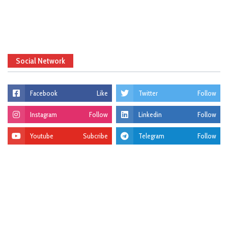
Social Network
Facebook
Like
Twitter
Follow
Instagram
Follow
Linkedin
Follow
Youtube
Subcribe
Telegram
Follow