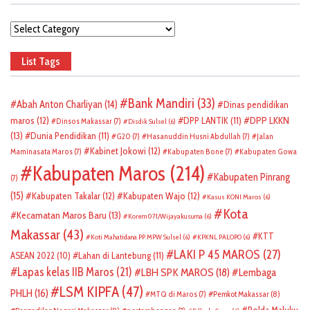
Categories
List Tags
Bank Mandiri
(33)
Abah Anton Charliyan
(14)
Dinas pendidikan
DPP LKKN
maros
(12)
DPP LANTIK
(11)
Dinsos Makassar
(7)
Disdik Sulsel
(6)
(13)
Dunia Pendidikan
(11)
G20
(7)
Hasanuddin Husni Abdullah
(7)
Jalan
Kabinet Jokowi
(12)
Maminasata Maros
(7)
Kabupaten Bone
(7)
Kabupaten Gowa
Kabupaten Maros
(214)
Kabupaten Pinrang
(7)
(15)
Kabupaten Takalar
(12)
Kabupaten Wajo
(12)
Kasus KONI Maros
(6)
Kota
Kecamatan Maros Baru
(13)
Korem 071/Wijayakusuma
(6)
Makassar
(43)
KTT
Koti Mahatidana PP MPW Sulsel
(6)
KPKNL PALOPO
(6)
LAKI P 45 MAROS
(27)
ASEAN 2022
(10)
Lahan di Lantebung
(11)
Lapas kelas IIB Maros
(21)
LBH SPK MAROS
(18)
Lembaga
LSM KIPFA
(47)
PHLH
(16)
Pemkot Makassar
(8)
MTQ di Maros
(7)