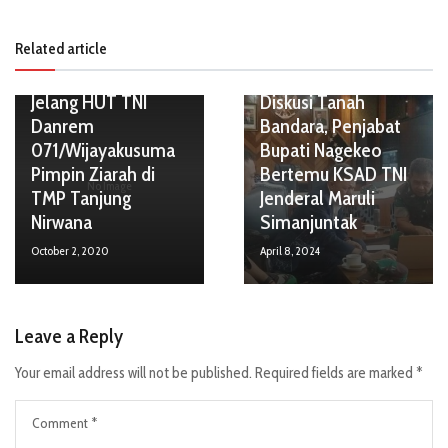
Related article
Jelang HUT TNI
Diskusi Tanah
Danrem
Bandara, Penjabat
071/Wijayakusuma
Bupati Nagekeo
Pimpin Ziarah di
Bertemu KSAD TNI
No Image
TMP Tanjung
Jenderal Maruli
Nirwana
Simanjuntak
October 2, 2020
April 8, 2024
Leave a Reply
Your email address will not be published.
Required fields are marked
*