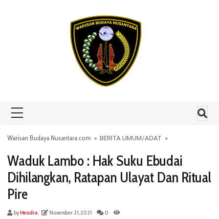
Skip to content
Warisan Budaya Nusantara.com
»
BERITA UMUM
/
ADAT
»
Waduk Lambo : Hak Suku Ebudai
Dihilangkan, Ratapan Ulayat Dan Ritual
Pire
by
Hendra
November 21, 2021
0