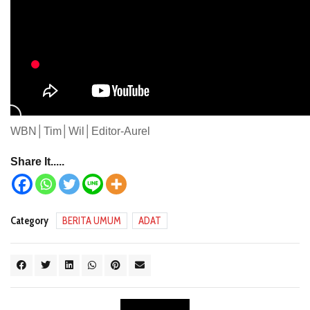
WBN│Tim│Wil│Editor-Aurel
Share It.....
Category
BERITA UMUM
ADAT