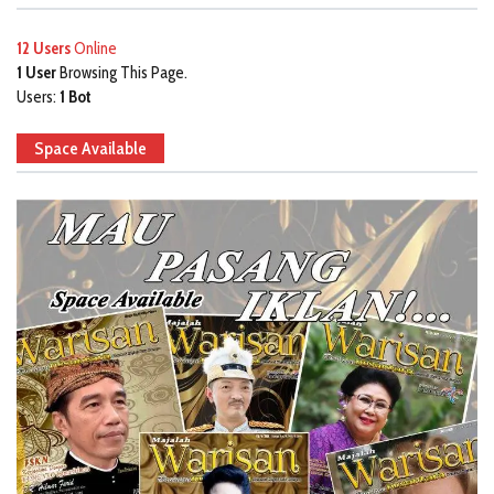
12 Users
Online
1 User
Browsing This Page.
Users:
1 Bot
Space Available