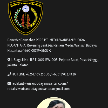
Penerbit Perusahan PERS PT. MEDIA WARISAN BUDAYA
NUSANTARA. Rekening Bank Mandiri a/n Media Warisan Budaya
Nusantara (1660-0029-5807-2)
Jl. Siaga II No. 11 RT. 005, RW. 005, Pejaten Barat, Pasar Minggu,
Jakarta Selatan
HOTLINE +6281318925808 / +6281390231428
redaksi@warisanbudayanusantara.com /
redaksi.warisanbudayanusantara@gmail.com