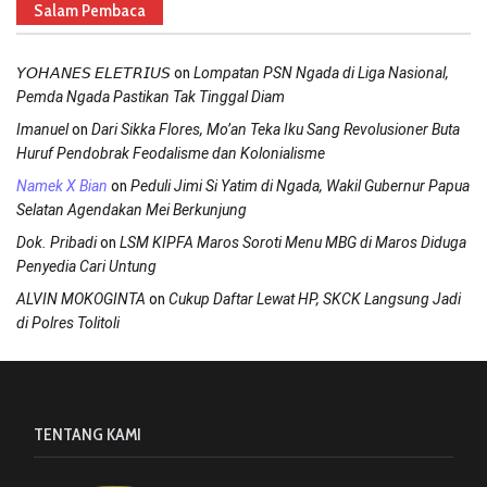
Salam Pembaca
on
𝘠𝘖𝘏𝘈𝘕𝘌𝘚 𝘌𝘓𝘌𝘛𝘙𝘐𝘜𝘚
Lompatan PSN Ngada di Liga Nasional,
Pemda Ngada Pastikan Tak Tinggal Diam
on
Imanuel
Dari Sikka Flores, Mo’an Teka Iku Sang Revolusioner Buta
Huruf Pendobrak Feodalisme dan Kolonialisme
on
Namek X Bian
Peduli Jimi Si Yatim di Ngada, Wakil Gubernur Papua
Selatan Agendakan Mei Berkunjung
on
Dok. Pribadi
LSM KIPFA Maros Soroti Menu MBG di Maros Diduga
Penyedia Cari Untung
on
ALVIN MOKOGINTA
Cukup Daftar Lewat HP, SKCK Langsung Jadi
di Polres Tolitoli
TENTANG KAMI