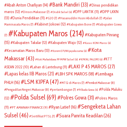
Bank Mandiri
(33)
Abah Anton Charliyan
(14)
Dinas pendidikan
DPP LKKN
maros
(12)
DPP LANTIK
(11)
Dinsos Makassar
(7)
Disdik Sulsel
(6)
(13)
Dunia Pendidikan
(11)
G20
(7)
Hasanuddin Husni Abdullah
(7)
Jalan
Kabinet Jokowi
(12)
Maminasata Maros
(7)
Kabupaten Bone
(7)
Kabupaten Gowa
Kabupaten Maros
(214)
Kabupaten Pinrang
(7)
(15)
Kabupaten Takalar
(12)
Kabupaten Wajo
(12)
Kasus KONI Maros
(6)
Kota
Kecamatan Maros Baru
(13)
Korem 071/Wijayakusuma
(6)
Makassar
(43)
KTT
Koti Mahatidana PP MPW Sulsel
(6)
KPKNL PALOPO
(6)
LAKI P 45 MAROS
(27)
ASEAN 2022
(10)
Lahan di Lantebung
(11)
Lapas kelas IIB Maros
(21)
LBH SPK MAROS
(18)
Lembaga
LSM KIPFA
(47)
PHLH
(16)
Pemkot Makassar
(8)
MTQ di Maros
(7)
Polda Maluku
Pengadilan Negeri Makassar
(8)
pertambangan
(7)
Pilkada Gowa
(6)
Polda Sulsel
(69)
Polres Gowa
(31)
(12)
Polres Maros
Sengeketa Lahan
Ryan Latief
(16)
(11)
PT AMANAH FINANCE
(9)
Sulsel
(46)
Suara Panrita Keadilan
(26)
Sertifikat PTSL
(7)