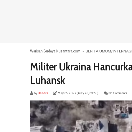
Warisan Budaya Nusantara.com
»
BERITA UMUM
/
INTERNAS
Militer Ukraina Hancurk
Luhansk
by
Hendra
May 26, 2022
( May 26, 2022 )
No Comments