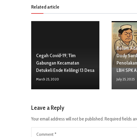
Related article
Belum Ada 
No Image
Cegah Covid-19, Tim
Dody Sardj
Gabungan Kecamatan
Penolakan
Detukeli Ende Kelilingi 13 Desa
LBH SPK A
March 25, 2020
July 25, 2025
Leave a Reply
Your email address will not be published.
Required fields a