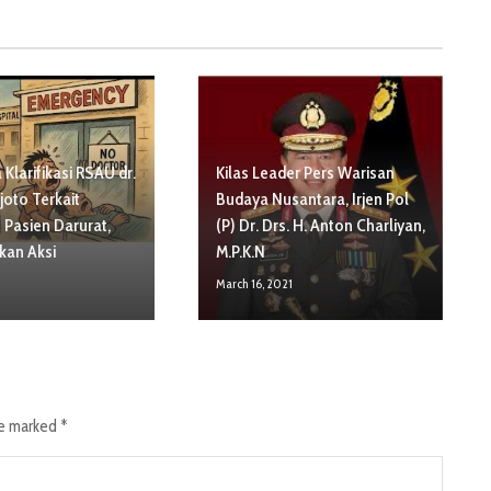
Klarifikasi RSAU dr.
Kilas Leader Pers Warisan
oto Terkait
Budaya Nusantara, Irjen Pol
 Pasien Darurat,
(P) Dr. Drs. H. Anton Charliyan,
kan Aksi
M.P.K.N
March 16, 2021
re marked
*