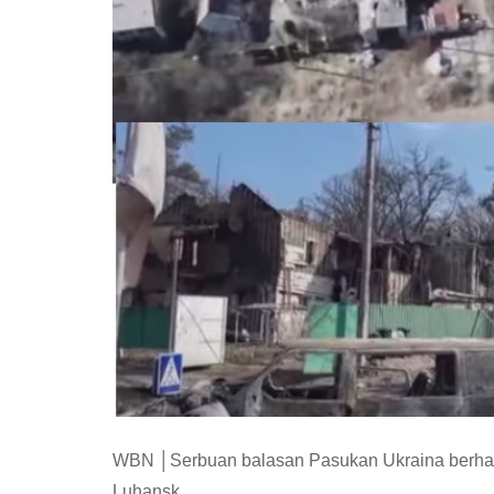
WBN │Serbuan balasan Pasukan Ukraina berhas
Luhansk.