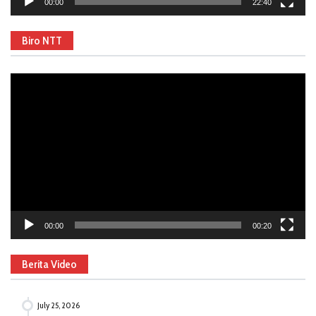
00:00
22:40
Biro NTT
Video
Player
00:00
00:20
Berita Video
July 25, 2026