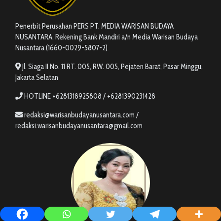
Penerbit Perusahan PERS PT. MEDIA WARISAN BUDAYA
NUSANTARA. Rekening Bank Mandiri a/n Media Warisan Budaya
Nusantara (1660-0029-5807-2)
Jl. Siaga II No. 11 RT. 005, RW. 005, Pejaten Barat, Pasar Minggu,
Jakarta Selatan
HOTLINE +6281318925808 / +6281390231428
redaksi@warisanbudayanusantara.com /
redaksi.warisanbudayanusantara@gmail.com