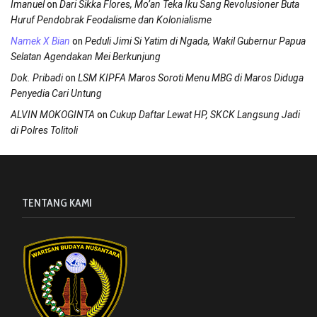
on
Imanuel
Dari Sikka Flores, Mo’an Teka Iku Sang Revolusioner Buta
Huruf Pendobrak Feodalisme dan Kolonialisme
on
Namek X Bian
Peduli Jimi Si Yatim di Ngada, Wakil Gubernur Papua
Selatan Agendakan Mei Berkunjung
on
Dok. Pribadi
LSM KIPFA Maros Soroti Menu MBG di Maros Diduga
Penyedia Cari Untung
on
ALVIN MOKOGINTA
Cukup Daftar Lewat HP, SKCK Langsung Jadi
di Polres Tolitoli
TENTANG KAMI