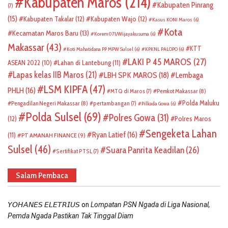
Kabupaten Maros
(214)
Kabupaten Pinrang
(7)
(15)
Kabupaten Takalar
(12)
Kabupaten Wajo
(12)
Kasus KONI Maros
(6)
Kota
Kecamatan Maros Baru
(13)
Korem 071/Wijayakusuma
(6)
Makassar
(43)
KTT
Koti Mahatidana PP MPW Sulsel
(6)
KPKNL PALOPO
(6)
LAKI P 45 MAROS
(27)
ASEAN 2022
(10)
Lahan di Lantebung
(11)
Lapas kelas IIB Maros
(21)
LBH SPK MAROS
(18)
Lembaga
LSM KIPFA
(47)
PHLH
(16)
Pemkot Makassar
(8)
MTQ di Maros
(7)
Polda Maluku
Pengadilan Negeri Makassar
(8)
pertambangan
(7)
Pilkada Gowa
(6)
Polda Sulsel
(69)
Polres Gowa
(31)
(12)
Polres Maros
Sengeketa Lahan
Ryan Latief
(16)
(11)
PT AMANAH FINANCE
(9)
Sulsel
(46)
Suara Panrita Keadilan
(26)
Sertifikat PTSL
(7)
Salam Pembaca
on
𝘠𝘖𝘏𝘈𝘕𝘌𝘚 𝘌𝘓𝘌𝘛𝘙𝘐𝘜𝘚
Lompatan PSN Ngada di Liga Nasional,
Pemda Ngada Pastikan Tak Tinggal Diam