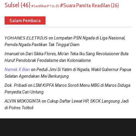
Sulsel
(46)
Suara Panrita Keadilan
(26)
Sertifikat PTSL
(7)
Salam Pembaca
on
𝘠𝘖𝘏𝘈𝘕𝘌𝘚 𝘌𝘓𝘌𝘛𝘙𝘐𝘜𝘚
Lompatan PSN Ngada di Liga Nasional,
Pemda Ngada Pastikan Tak Tinggal Diam
on
Imanuel
Dari Sikka Flores, Mo’an Teka Iku Sang Revolusioner Buta
Huruf Pendobrak Feodalisme dan Kolonialisme
on
Namek X Bian
Peduli Jimi Si Yatim di Ngada, Wakil Gubernur Papua
Selatan Agendakan Mei Berkunjung
on
Dok. Pribadi
LSM KIPFA Maros Soroti Menu MBG di Maros Diduga
Penyedia Cari Untung
on
ALVIN MOKOGINTA
Cukup Daftar Lewat HP, SKCK Langsung Jadi
di Polres Tolitoli