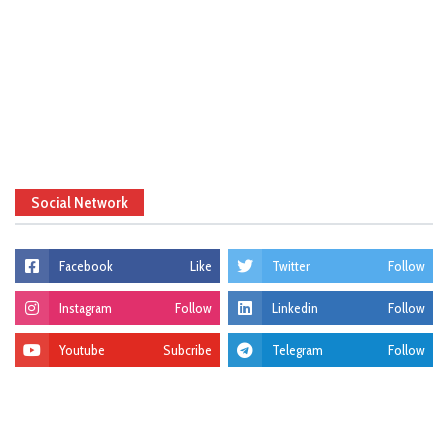
Social Network
Facebook
Like
Twitter
Follow
Instagram
Follow
Linkedin
Follow
Youtube
Subcribe
Telegram
Follow