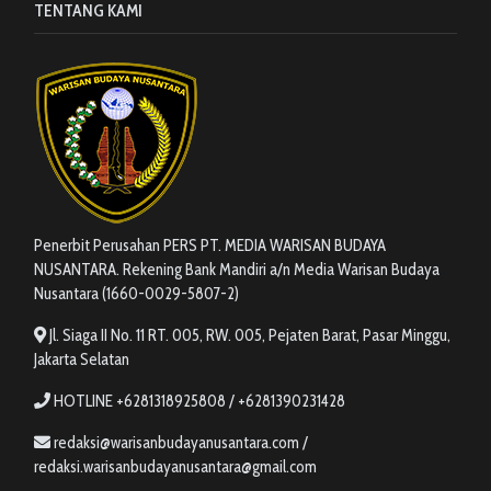
TENTANG KAMI
Penerbit Perusahan PERS PT. MEDIA WARISAN BUDAYA
NUSANTARA. Rekening Bank Mandiri a/n Media Warisan Budaya
Nusantara (1660-0029-5807-2)
Jl. Siaga II No. 11 RT. 005, RW. 005, Pejaten Barat, Pasar Minggu,
Jakarta Selatan
HOTLINE +6281318925808 / +6281390231428
redaksi@warisanbudayanusantara.com /
redaksi.warisanbudayanusantara@gmail.com