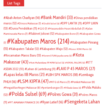
List Tags
Bank Mandiri
(33)
Abah Anton Charliyan
(14)
Dinas pendidikan
DPP LKKN
maros
(12)
DPP LANTIK
(11)
Dinsos Makassar
(7)
Disdik Sulsel
(6)
(13)
Dunia Pendidikan
(11)
G20
(7)
Hasanuddin Husni Abdullah
(7)
Jalan
Kabinet Jokowi
(12)
Maminasata Maros
(7)
Kabupaten Bone
(7)
Kabupaten Gowa
Kabupaten Maros
(214)
Kabupaten Pinrang
(7)
(15)
Kabupaten Takalar
(12)
Kabupaten Wajo
(12)
Kasus KONI Maros
(6)
Kota
Kecamatan Maros Baru
(13)
Korem 071/Wijayakusuma
(6)
Makassar
(43)
KTT
Koti Mahatidana PP MPW Sulsel
(6)
KPKNL PALOPO
(6)
LAKI P 45 MAROS
(27)
ASEAN 2022
(10)
Lahan di Lantebung
(11)
Lapas kelas IIB Maros
(21)
LBH SPK MAROS
(18)
Lembaga
LSM KIPFA
(47)
PHLH
(16)
Pemkot Makassar
(8)
MTQ di Maros
(7)
Polda Maluku
Pengadilan Negeri Makassar
(8)
pertambangan
(7)
Pilkada Gowa
(6)
Polda Sulsel
(69)
Polres Gowa
(31)
(12)
Polres Maros
Sengeketa Lahan
Ryan Latief
(16)
(11)
PT AMANAH FINANCE
(9)