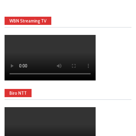
WBN Streaming TV
Biro NTT