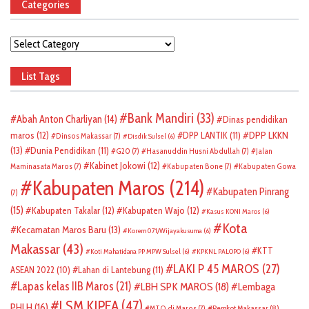
Categories
Categories
List Tags
Bank Mandiri
(33)
Abah Anton Charliyan
(14)
Dinas pendidikan
DPP LKKN
maros
(12)
DPP LANTIK
(11)
Dinsos Makassar
(7)
Disdik Sulsel
(6)
(13)
Dunia Pendidikan
(11)
G20
(7)
Hasanuddin Husni Abdullah
(7)
Jalan
Kabinet Jokowi
(12)
Maminasata Maros
(7)
Kabupaten Bone
(7)
Kabupaten Gowa
Kabupaten Maros
(214)
Kabupaten Pinrang
(7)
(15)
Kabupaten Takalar
(12)
Kabupaten Wajo
(12)
Kasus KONI Maros
(6)
Kota
Kecamatan Maros Baru
(13)
Korem 071/Wijayakusuma
(6)
Makassar
(43)
KTT
Koti Mahatidana PP MPW Sulsel
(6)
KPKNL PALOPO
(6)
LAKI P 45 MAROS
(27)
ASEAN 2022
(10)
Lahan di Lantebung
(11)
Lapas kelas IIB Maros
(21)
LBH SPK MAROS
(18)
Lembaga
LSM KIPFA
(47)
PHLH
(16)
Pemkot Makassar
(8)
MTQ di Maros
(7)