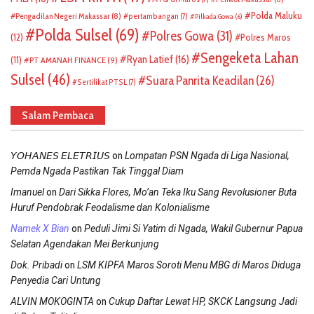
Polda Maluku
Pengadilan Negeri Makassar
(8)
pertambangan
(7)
Pilkada Gowa
(6)
Polda Sulsel
(69)
Polres Gowa
(31)
(12)
Polres Maros
Sengeketa Lahan
Ryan Latief
(16)
(11)
PT AMANAH FINANCE
(9)
Sulsel
(46)
Suara Panrita Keadilan
(26)
Sertifikat PTSL
(7)
Salam Pembaca
on
𝘠𝘖𝘏𝘈𝘕𝘌𝘚 𝘌𝘓𝘌𝘛𝘙𝘐𝘜𝘚
Lompatan PSN Ngada di Liga Nasional,
Pemda Ngada Pastikan Tak Tinggal Diam
on
Imanuel
Dari Sikka Flores, Mo’an Teka Iku Sang Revolusioner Buta
Huruf Pendobrak Feodalisme dan Kolonialisme
on
Namek X Bian
Peduli Jimi Si Yatim di Ngada, Wakil Gubernur Papua
Selatan Agendakan Mei Berkunjung
on
Dok. Pribadi
LSM KIPFA Maros Soroti Menu MBG di Maros Diduga
Penyedia Cari Untung
on
ALVIN MOKOGINTA
Cukup Daftar Lewat HP, SKCK Langsung Jadi