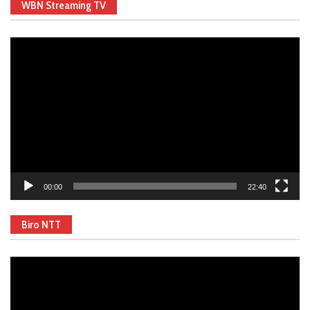
WBN Streaming TV
Video
Player
00:00
22:40
Biro NTT
Video
Player