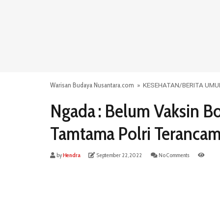
Warisan Budaya Nusantara.com
»
KESEHATAN
/
BERITA UM
Ngada : Belum Vaksin Bo
Tamtama Polri Teranca
by
Hendra
September 22, 2022
No Comments