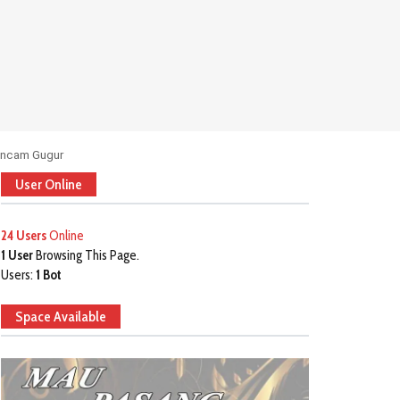
rancam Gugur
User Online
24 Users
Online
1 User
Browsing This Page.
Users:
1 Bot
Space Available