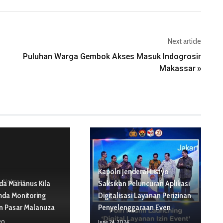
Next article
Puluhan Warga Gembok Akses Masuk Indogrosir
Makassar
»
Kapolri Jenderal Listyo
No Image
a Marianus Kila
Saksikan Peluncuran Aplikasi
da Monitoring
Digitalisasi Layanan Perizinan
 Pasar Malanuza
Penyelenggaraan Even
20
June 24, 2024