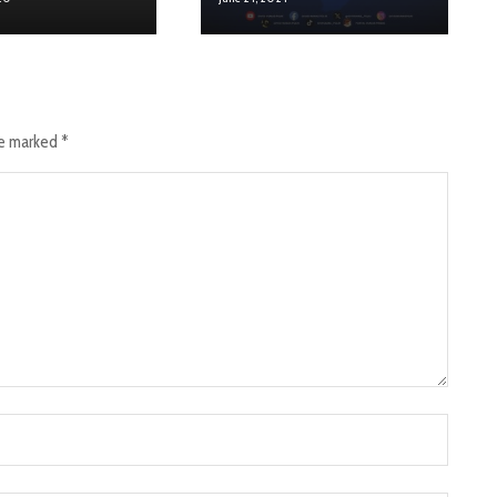
re marked
*