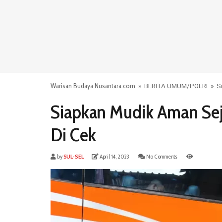
Warisan Budaya Nusantara.com
»
BERITA UMUM
/
POLRI
»
S
Siapkan Mudik Aman Se
Di Cek
by
SUL-SEL
April 14, 2023
No Comments