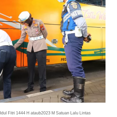
ul Fitri 1444 H ataub2023 M Satuan Lalu Lintas