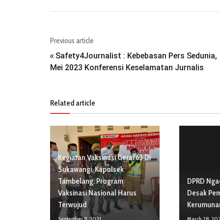
Previous article
Safety4Journalist : Kebebasan Pers Sedunia,
«
Mei 2023 Konferensi Keselamatan Jurnalis
Related article
Kegiatan Vaksinasi Gerai 63 Di
Sukawangi, Kapolsek
Tambelang: Program
DPRD Ngad
Vaksinasi Nasional Harus
Desak Pem
Terwujud
Kerumunan
September 8, 2021
March 28, 20