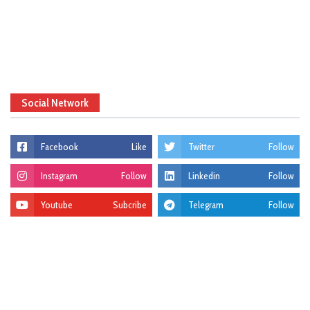
Social Network
Facebook
Like
Twitter
Follow
Instagram
Follow
Linkedin
Follow
Youtube
Subcribe
Telegram
Follow