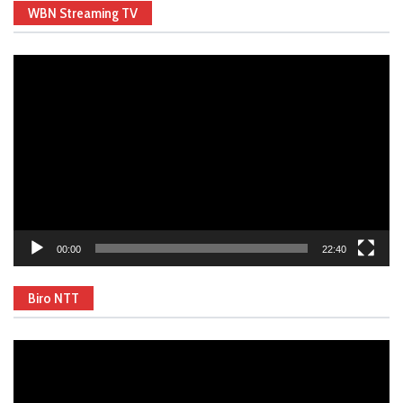
WBN Streaming TV
Video
Player
00:00
22:40
Biro NTT
Video
Player