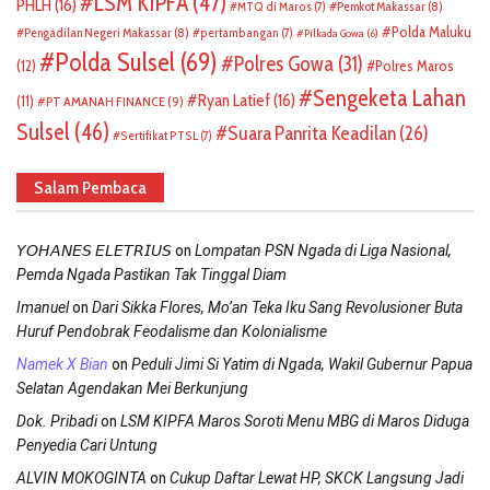
LSM KIPFA
(47)
PHLH
(16)
Pemkot Makassar
(8)
MTQ di Maros
(7)
Polda Maluku
Pengadilan Negeri Makassar
(8)
pertambangan
(7)
Pilkada Gowa
(6)
Polda Sulsel
(69)
Polres Gowa
(31)
(12)
Polres Maros
Sengeketa Lahan
Ryan Latief
(16)
(11)
PT AMANAH FINANCE
(9)
Sulsel
(46)
Suara Panrita Keadilan
(26)
Sertifikat PTSL
(7)
Salam Pembaca
on
𝘠𝘖𝘏𝘈𝘕𝘌𝘚 𝘌𝘓𝘌𝘛𝘙𝘐𝘜𝘚
Lompatan PSN Ngada di Liga Nasional,
Pemda Ngada Pastikan Tak Tinggal Diam
on
Imanuel
Dari Sikka Flores, Mo’an Teka Iku Sang Revolusioner Buta
Huruf Pendobrak Feodalisme dan Kolonialisme
on
Namek X Bian
Peduli Jimi Si Yatim di Ngada, Wakil Gubernur Papua
Selatan Agendakan Mei Berkunjung
on
Dok. Pribadi
LSM KIPFA Maros Soroti Menu MBG di Maros Diduga
Penyedia Cari Untung
on
ALVIN MOKOGINTA
Cukup Daftar Lewat HP, SKCK Langsung Jadi