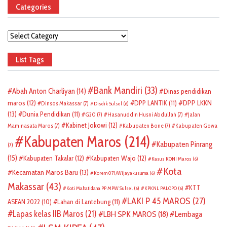
Categories
Categories
List Tags
Bank Mandiri
(33)
Abah Anton Charliyan
(14)
Dinas pendidikan
DPP LKKN
maros
(12)
DPP LANTIK
(11)
Dinsos Makassar
(7)
Disdik Sulsel
(6)
(13)
Dunia Pendidikan
(11)
G20
(7)
Hasanuddin Husni Abdullah
(7)
Jalan
Kabinet Jokowi
(12)
Maminasata Maros
(7)
Kabupaten Bone
(7)
Kabupaten Gowa
Kabupaten Maros
(214)
Kabupaten Pinrang
(7)
(15)
Kabupaten Takalar
(12)
Kabupaten Wajo
(12)
Kasus KONI Maros
(6)
Kota
Kecamatan Maros Baru
(13)
Korem 071/Wijayakusuma
(6)
Makassar
(43)
KTT
Koti Mahatidana PP MPW Sulsel
(6)
KPKNL PALOPO
(6)
LAKI P 45 MAROS
(27)
ASEAN 2022
(10)
Lahan di Lantebung
(11)
Lapas kelas IIB Maros
(21)
LBH SPK MAROS
(18)
Lembaga