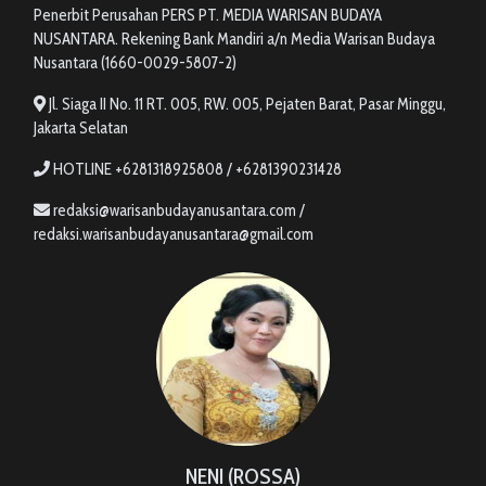
Penerbit Perusahan PERS PT. MEDIA WARISAN BUDAYA
NUSANTARA. Rekening Bank Mandiri a/n Media Warisan Budaya
Nusantara (1660-0029-5807-2)
Jl. Siaga II No. 11 RT. 005, RW. 005, Pejaten Barat, Pasar Minggu,
Jakarta Selatan
HOTLINE +6281318925808 / +6281390231428
redaksi@warisanbudayanusantara.com /
redaksi.warisanbudayanusantara@gmail.com
NENI (ROSSA)