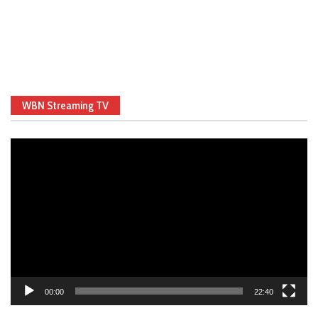
WBN Streaming TV
Video
Player
00:00
22:40