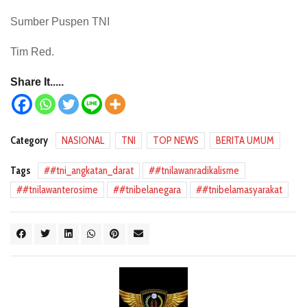
Sumber Puspen TNI
Tim Red.
Share It.....
Category
NASIONAL
TNI
TOP NEWS
BERITA UMUM
Tags
#tni_angkatan_darat
#tnilawanradikalisme
#tnilawanterosime
#tnibelanegara
#tnibelamasyarakat