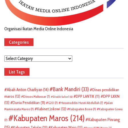
Organisasi Ikatan Media Online Indonesia
Categories
Categories
List Tags
Bank Mandiri
(33)
Abah Anton Charliyan
(14)
Dinas pendidikan
DPP LKKN
maros
(12)
DPP LANTIK
(11)
Dinsos Makassar
(7)
Disdik Sulsel
(6)
(13)
Dunia Pendidikan
(11)
G20
(7)
Hasanuddin Husni Abdullah
(7)
Jalan
Kabinet Jokowi
(12)
Maminasata Maros
(7)
Kabupaten Bone
(7)
Kabupaten Gowa
Kabupaten Maros
(214)
Kabupaten Pinrang
(7)
(15)
Kabupaten Takalar
(12)
Kabupaten Wajo
(12)
Kasus KONI Maros
(6)