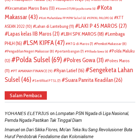
Kota
Kecamatan Maros Baru
(13)
Korem 071/Wijayakusuma
(6)
Makassar
(43)
KTT
Koti Mahatidana PP MPW Sulsel
(6)
KPKNL PALOPO
(6)
LAKI P 45 MAROS
(27)
ASEAN 2022
(10)
Lahan di Lantebung
(11)
Lapas kelas IIB Maros
(21)
LBH SPK MAROS
(18)
Lembaga
LSM KIPFA
(47)
PHLH
(16)
Pemkot Makassar
(8)
MTQ di Maros
(7)
Polda Maluku
Pengadilan Negeri Makassar
(8)
pertambangan
(7)
Pilkada Gowa
(6)
Polda Sulsel
(69)
Polres Gowa
(31)
(12)
Polres Maros
Sengeketa Lahan
Ryan Latief
(16)
(11)
PT AMANAH FINANCE
(9)
Sulsel
(46)
Suara Panrita Keadilan
(26)
Sertifikat PTSL
(7)
Salam Pembaca
on
𝘠𝘖𝘏𝘈𝘕𝘌𝘚 𝘌𝘓𝘌𝘛𝘙𝘐𝘜𝘚
Lompatan PSN Ngada di Liga Nasional,
Pemda Ngada Pastikan Tak Tinggal Diam
on
Imanuel
Dari Sikka Flores, Mo’an Teka Iku Sang Revolusioner Buta
Huruf Pendobrak Feodalisme dan Kolonialisme