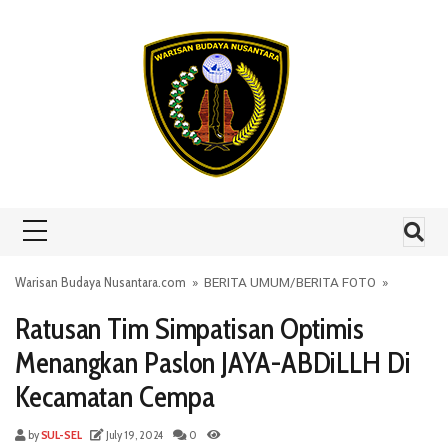
Skip to content
Warisan Budaya Nusantara.com
»
BERITA UMUM
/
BERITA FOTO
»
Ratusan Tim Simpatisan Optimis
Menangkan Paslon JAYA-ABDiLLH Di
Kecamatan Cempa
by
SUL-SEL
July 19, 2024
0