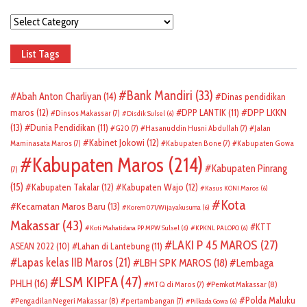
Categories
List Tags
Bank Mandiri
(33)
Abah Anton Charliyan
(14)
Dinas pendidikan
DPP LKKN
maros
(12)
DPP LANTIK
(11)
Dinsos Makassar
(7)
Disdik Sulsel
(6)
(13)
Dunia Pendidikan
(11)
G20
(7)
Hasanuddin Husni Abdullah
(7)
Jalan
Kabinet Jokowi
(12)
Maminasata Maros
(7)
Kabupaten Bone
(7)
Kabupaten Gowa
Kabupaten Maros
(214)
Kabupaten Pinrang
(7)
(15)
Kabupaten Takalar
(12)
Kabupaten Wajo
(12)
Kasus KONI Maros
(6)
Kota
Kecamatan Maros Baru
(13)
Korem 071/Wijayakusuma
(6)
Makassar
(43)
KTT
Koti Mahatidana PP MPW Sulsel
(6)
KPKNL PALOPO
(6)
LAKI P 45 MAROS
(27)
ASEAN 2022
(10)
Lahan di Lantebung
(11)
Lapas kelas IIB Maros
(21)
LBH SPK MAROS
(18)
Lembaga
LSM KIPFA
(47)
PHLH
(16)
Pemkot Makassar
(8)
MTQ di Maros
(7)
Polda Maluku
Pengadilan Negeri Makassar
(8)
pertambangan
(7)
Pilkada Gowa
(6)