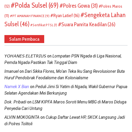
Polda Sulsel
(69)
Polres Gowa
(31)
(12)
Polres Maros
Sengeketa Lahan
Ryan Latief
(16)
(11)
PT AMANAH FINANCE
(9)
Sulsel
(46)
Suara Panrita Keadilan
(26)
Sertifikat PTSL
(7)
Salam Pembaca
on
𝘠𝘖𝘏𝘈𝘕𝘌𝘚 𝘌𝘓𝘌𝘛𝘙𝘐𝘜𝘚
Lompatan PSN Ngada di Liga Nasional,
Pemda Ngada Pastikan Tak Tinggal Diam
on
Imanuel
Dari Sikka Flores, Mo’an Teka Iku Sang Revolusioner Buta
Huruf Pendobrak Feodalisme dan Kolonialisme
on
Namek X Bian
Peduli Jimi Si Yatim di Ngada, Wakil Gubernur Papua
Selatan Agendakan Mei Berkunjung
on
Dok. Pribadi
LSM KIPFA Maros Soroti Menu MBG di Maros Diduga
Penyedia Cari Untung
on
ALVIN MOKOGINTA
Cukup Daftar Lewat HP, SKCK Langsung Jadi
di Polres Tolitoli