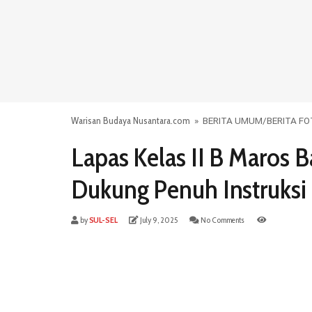
Warisan Budaya Nusantara.com
»
BERITA UMUM
/
BERITA F
Lapas Kelas II B Maros B
Dukung Penuh Instruksi 
by
SUL-SEL
July 9, 2025
No Comments