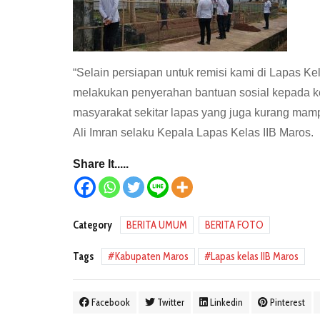
“Selain persiapan untuk remisi kami di Lapas Ke
melakukan penyerahan bantuan sosial kepada k
masyarakat sekitar lapas yang juga kurang mampu
Ali Imran selaku Kepala Lapas Kelas IIB Maros.
Share It.....
Category
BERITA UMUM
BERITA FOTO
Tags
Kabupaten Maros
Lapas kelas IIB Maros
Facebook
Twitter
Linkedin
Pinterest