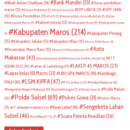
Bank Mandiri
(33)
Abah Anton Charliyan
(14)
Dinas pendidikan
DPP LKKN
maros
(12)
DPP LANTIK
(11)
Dinsos Makassar
(7)
Disdik Sulsel
(6)
(13)
Dunia Pendidikan
(11)
G20
(7)
Hasanuddin Husni Abdullah
(7)
Jalan
Kabinet Jokowi
(12)
Maminasata Maros
(7)
Kabupaten Bone
(7)
Kabupaten Gowa
Kabupaten Maros
(214)
Kabupaten Pinrang
(7)
(15)
Kabupaten Takalar
(12)
Kabupaten Wajo
(12)
Kasus KONI Maros
(6)
Kota
Kecamatan Maros Baru
(13)
Korem 071/Wijayakusuma
(6)
Makassar
(43)
KTT
Koti Mahatidana PP MPW Sulsel
(6)
KPKNL PALOPO
(6)
LAKI P 45 MAROS
(27)
ASEAN 2022
(10)
Lahan di Lantebung
(11)
Lapas kelas IIB Maros
(21)
LBH SPK MAROS
(18)
Lembaga
LSM KIPFA
(47)
PHLH
(16)
Pemkot Makassar
(8)
MTQ di Maros
(7)
Polda Maluku
Pengadilan Negeri Makassar
(8)
pertambangan
(7)
Pilkada Gowa
(6)
Polda Sulsel
(69)
Polres Gowa
(31)
(12)
Polres Maros
Sengeketa Lahan
Ryan Latief
(16)
(11)
PT AMANAH FINANCE
(9)
Sulsel
(46)
Suara Panrita Keadilan
(26)
Sertifikat PTSL
(7)