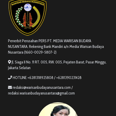
Penerbit Perusahan PERS PT. MEDIA WARISAN BUDAYA
NUSANTARA. Rekening Bank Mandiri a/n Media Warisan Budaya
Nusantara (1660-0029-5807-2)
Jl. Siaga II No. 11 RT. 005, RW. 005, Pejaten Barat, Pasar Minggu,
Jakarta Selatan
HOTLINE +6281318925808 / +6281390231428
redaksi@warisanbudayanusantara.com /
redaksi.warisanbudayanusantara@gmail.com