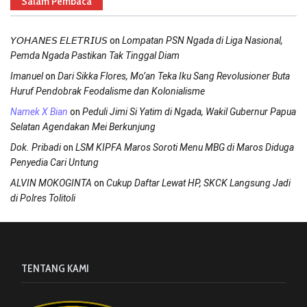
Salam Pembaca
on
𝘠𝘖𝘏𝘈𝘕𝘌𝘚 𝘌𝘓𝘌𝘛𝘙𝘐𝘜𝘚
Lompatan PSN Ngada di Liga Nasional,
Pemda Ngada Pastikan Tak Tinggal Diam
on
Imanuel
Dari Sikka Flores, Mo’an Teka Iku Sang Revolusioner Buta
Huruf Pendobrak Feodalisme dan Kolonialisme
on
Namek X Bian
Peduli Jimi Si Yatim di Ngada, Wakil Gubernur Papua
Selatan Agendakan Mei Berkunjung
on
Dok. Pribadi
LSM KIPFA Maros Soroti Menu MBG di Maros Diduga
Penyedia Cari Untung
on
ALVIN MOKOGINTA
Cukup Daftar Lewat HP, SKCK Langsung Jadi
di Polres Tolitoli
TENTANG KAMI