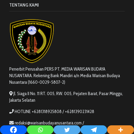
TENTANG KAMI
Penerbit Perusahan PERS PT. MEDIA WARISAN BUDAYA
NUSANTARA. Rekening Bank Mandiri a/n Media Warisan Budaya
Nusantara (1660-0029-5807-2)
Jl. Siaga II No. 11 RT. 005, RW. 005, Pejaten Barat, Pasar Minggu,
Jakarta Selatan
HOTLINE +6281318925808 / +6281390231428
redaksi@warisanbudayanusantara.com /
redaksi.warisanbudayanusantara@gmail.com