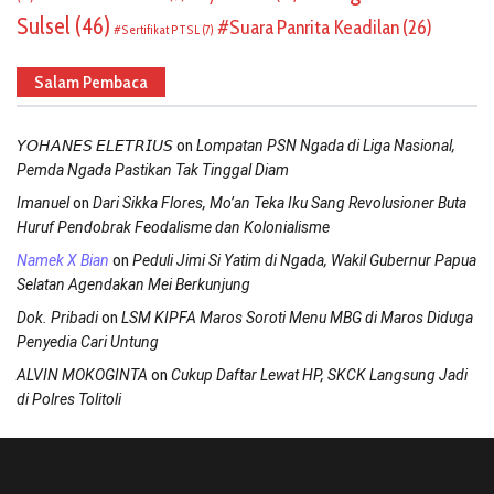
Sulsel
(46)
Suara Panrita Keadilan
(26)
Sertifikat PTSL
(7)
Salam Pembaca
on
𝘠𝘖𝘏𝘈𝘕𝘌𝘚 𝘌𝘓𝘌𝘛𝘙𝘐𝘜𝘚
Lompatan PSN Ngada di Liga Nasional,
Pemda Ngada Pastikan Tak Tinggal Diam
on
Imanuel
Dari Sikka Flores, Mo’an Teka Iku Sang Revolusioner Buta
Huruf Pendobrak Feodalisme dan Kolonialisme
on
Namek X Bian
Peduli Jimi Si Yatim di Ngada, Wakil Gubernur Papua
Selatan Agendakan Mei Berkunjung
on
Dok. Pribadi
LSM KIPFA Maros Soroti Menu MBG di Maros Diduga
Penyedia Cari Untung
on
ALVIN MOKOGINTA
Cukup Daftar Lewat HP, SKCK Langsung Jadi
di Polres Tolitoli