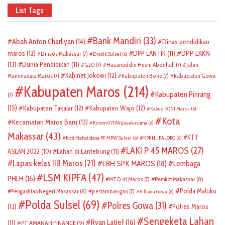
List Tags
Bank Mandiri
(33)
Abah Anton Charliyan
(14)
Dinas pendidikan
DPP LKKN
maros
(12)
DPP LANTIK
(11)
Dinsos Makassar
(7)
Disdik Sulsel
(6)
(13)
Dunia Pendidikan
(11)
G20
(7)
Hasanuddin Husni Abdullah
(7)
Jalan
Kabinet Jokowi
(12)
Maminasata Maros
(7)
Kabupaten Bone
(7)
Kabupaten Gowa
Kabupaten Maros
(214)
Kabupaten Pinrang
(7)
(15)
Kabupaten Takalar
(12)
Kabupaten Wajo
(12)
Kasus KONI Maros
(6)
Kota
Kecamatan Maros Baru
(13)
Korem 071/Wijayakusuma
(6)
Makassar
(43)
KTT
Koti Mahatidana PP MPW Sulsel
(6)
KPKNL PALOPO
(6)
LAKI P 45 MAROS
(27)
ASEAN 2022
(10)
Lahan di Lantebung
(11)
Lapas kelas IIB Maros
(21)
LBH SPK MAROS
(18)
Lembaga
LSM KIPFA
(47)
PHLH
(16)
Pemkot Makassar
(8)
MTQ di Maros
(7)
Polda Maluku
Pengadilan Negeri Makassar
(8)
pertambangan
(7)
Pilkada Gowa
(6)
Polda Sulsel
(69)
Polres Gowa
(31)
(12)
Polres Maros
Sengeketa Lahan
Ryan Latief
(16)
(11)
PT AMANAH FINANCE
(9)