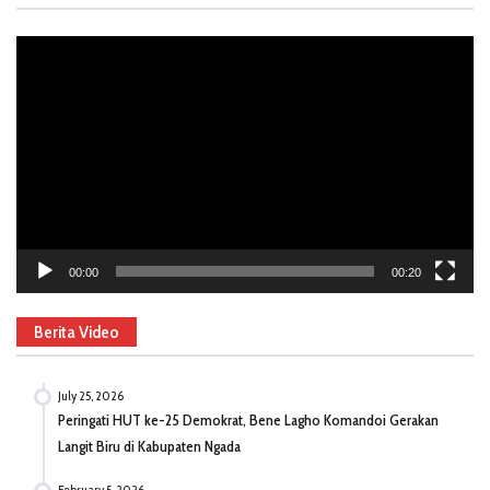
Video
Player
00:00
00:20
Berita Video
July 25, 2026
Peringati HUT ke-25 Demokrat, Bene Lagho Komandoi Gerakan
Langit Biru di Kabupaten Ngada
February 5, 2026