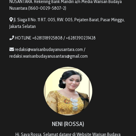
NUSANTARA. Rekening Bank Mandiri a/n Media Warisan Budaya
Nusantara (1660-0029-5807-2)
Jl. Siaga II No. 11 RT. 005, RW. 005, Pejaten Barat, Pasar Minggu,
Jakarta Selatan
HOTLINE +6281318925808 / +6281390231428
redaksi@warisanbudayanusantara.com /
redaksi.warisanbudayanusantara@gmail.com
NENI (ROSSA)
Hi, Saya Rossa. Selamat datang di Website Warisan Budaya