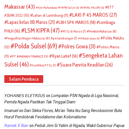
Makassar
(43)
KTT
Koti Mahatidana PP MPW Sulsel
(6)
KPKNL PALOPO
(6)
LAKI P 45 MAROS
(27)
ASEAN 2022
(10)
Lahan di Lantebung
(11)
Lapas kelas IIB Maros
(21)
LBH SPK MAROS
(18)
Lembaga
LSM KIPFA
(47)
PHLH
(16)
Pemkot Makassar
(8)
MTQ di Maros
(7)
Polda Maluku
Pengadilan Negeri Makassar
(8)
pertambangan
(7)
Pilkada Gowa
(6)
Polda Sulsel
(69)
Polres Gowa
(31)
(12)
Polres Maros
Sengeketa Lahan
Ryan Latief
(16)
(11)
PT AMANAH FINANCE
(9)
Sulsel
(46)
Suara Panrita Keadilan
(26)
Sertifikat PTSL
(7)
Salam Pembaca
on
𝘠𝘖𝘏𝘈𝘕𝘌𝘚 𝘌𝘓𝘌𝘛𝘙𝘐𝘜𝘚
Lompatan PSN Ngada di Liga Nasional,
Pemda Ngada Pastikan Tak Tinggal Diam
on
Imanuel
Dari Sikka Flores, Mo’an Teka Iku Sang Revolusioner Buta
Huruf Pendobrak Feodalisme dan Kolonialisme
on
Namek X Bian
Peduli Jimi Si Yatim di Ngada, Wakil Gubernur Papua