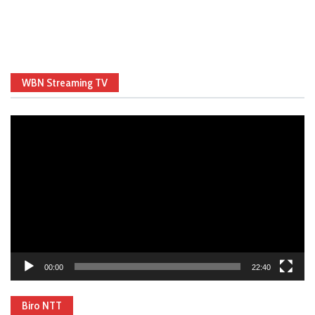
WBN Streaming TV
Video
Player
00:00
22:40
Biro NTT