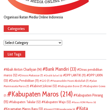
Organisasi Ikatan Media Online Indonesia
Categories
Categories
List Tags
Bank Mandiri
(33)
Abah Anton Charliyan
(14)
Dinas pendidikan
DPP LKKN
maros
(12)
DPP LANTIK
(11)
Dinsos Makassar
(7)
Disdik Sulsel
(6)
(13)
Dunia Pendidikan
(11)
G20
(7)
Hasanuddin Husni Abdullah
(7)
Jalan
Kabinet Jokowi
(12)
Maminasata Maros
(7)
Kabupaten Bone
(7)
Kabupaten Gowa
Kabupaten Maros
(214)
Kabupaten Pinrang
(7)
(15)
Kabupaten Takalar
(12)
Kabupaten Wajo
(12)
Kasus KONI Maros
(6)
Kota
Kecamatan Maros Baru
(13)
Korem 071/Wijayakusuma
(6)