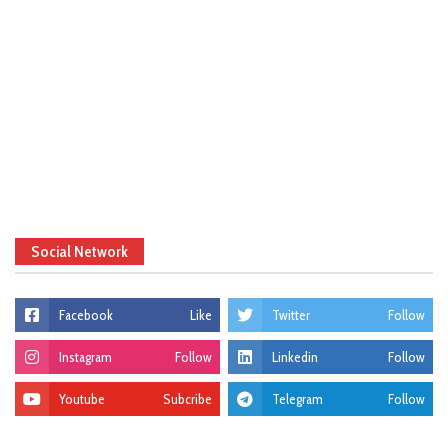
Social Network
Facebook
Like
Twitter
Follow
Instagram
Follow
Linkedin
Follow
Youtube
Subcribe
Telegram
Follow