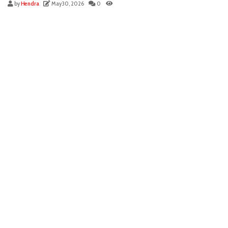
by
Hendra
May 30, 2026
0