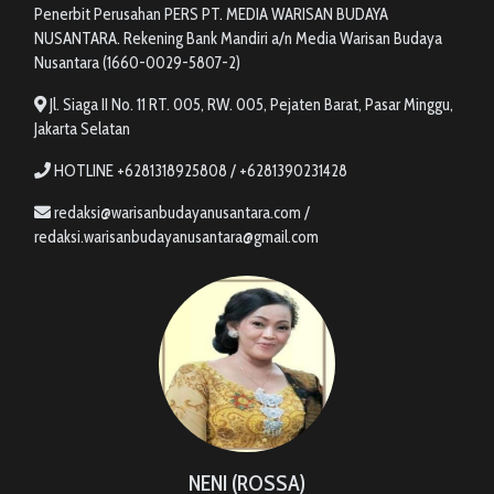
Penerbit Perusahan PERS PT. MEDIA WARISAN BUDAYA
NUSANTARA. Rekening Bank Mandiri a/n Media Warisan Budaya
Nusantara (1660-0029-5807-2)
Jl. Siaga II No. 11 RT. 005, RW. 005, Pejaten Barat, Pasar Minggu,
Jakarta Selatan
HOTLINE +6281318925808 / +6281390231428
redaksi@warisanbudayanusantara.com /
redaksi.warisanbudayanusantara@gmail.com
NENI (ROSSA)