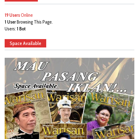
19 Users
Online
1 User
Browsing This Page.
Users:
1 Bot
Space Available