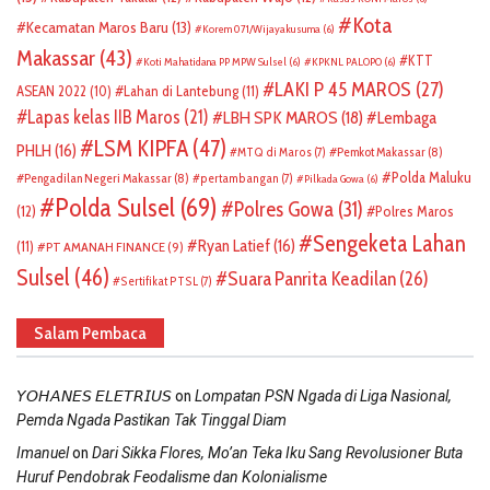
Kota
Kecamatan Maros Baru
(13)
Korem 071/Wijayakusuma
(6)
Makassar
(43)
KTT
Koti Mahatidana PP MPW Sulsel
(6)
KPKNL PALOPO
(6)
LAKI P 45 MAROS
(27)
ASEAN 2022
(10)
Lahan di Lantebung
(11)
Lapas kelas IIB Maros
(21)
LBH SPK MAROS
(18)
Lembaga
LSM KIPFA
(47)
PHLH
(16)
Pemkot Makassar
(8)
MTQ di Maros
(7)
Polda Maluku
Pengadilan Negeri Makassar
(8)
pertambangan
(7)
Pilkada Gowa
(6)
Polda Sulsel
(69)
Polres Gowa
(31)
(12)
Polres Maros
Sengeketa Lahan
Ryan Latief
(16)
(11)
PT AMANAH FINANCE
(9)
Sulsel
(46)
Suara Panrita Keadilan
(26)
Sertifikat PTSL
(7)
Salam Pembaca
on
𝘠𝘖𝘏𝘈𝘕𝘌𝘚 𝘌𝘓𝘌𝘛𝘙𝘐𝘜𝘚
Lompatan PSN Ngada di Liga Nasional,
Pemda Ngada Pastikan Tak Tinggal Diam
on
Imanuel
Dari Sikka Flores, Mo’an Teka Iku Sang Revolusioner Buta
Huruf Pendobrak Feodalisme dan Kolonialisme