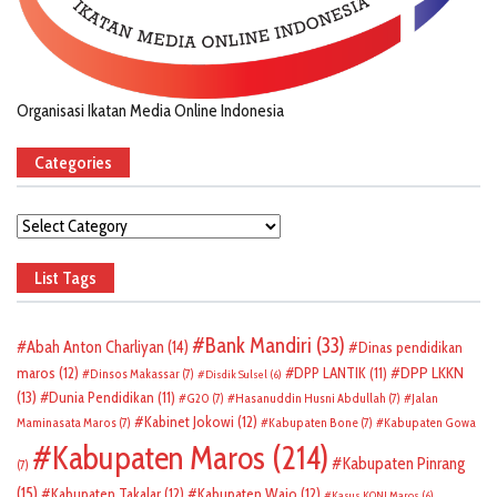
Organisasi Ikatan Media Online Indonesia
Categories
Categories
List Tags
Bank Mandiri
(33)
Abah Anton Charliyan
(14)
Dinas pendidikan
DPP LKKN
maros
(12)
DPP LANTIK
(11)
Dinsos Makassar
(7)
Disdik Sulsel
(6)
(13)
Dunia Pendidikan
(11)
G20
(7)
Hasanuddin Husni Abdullah
(7)
Jalan
Kabinet Jokowi
(12)
Maminasata Maros
(7)
Kabupaten Bone
(7)
Kabupaten Gowa
Kabupaten Maros
(214)
Kabupaten Pinrang
(7)
(15)
Kabupaten Takalar
(12)
Kabupaten Wajo
(12)
Kasus KONI Maros
(6)