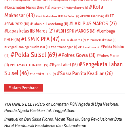
Kota
Kecamatan Maros Baru
(13)
Korem 071/Wijayakusuma
(6)
Makassar
(43)
KTT
Koti Mahatidana PP MPW Sulsel
(6)
KPKNL PALOPO
(6)
LAKI P 45 MAROS
(27)
ASEAN 2022
(10)
Lahan di Lantebung
(11)
Lapas kelas IIB Maros
(21)
LBH SPK MAROS
(18)
Lembaga
LSM KIPFA
(47)
PHLH
(16)
Pemkot Makassar
(8)
MTQ di Maros
(7)
Polda Maluku
Pengadilan Negeri Makassar
(8)
pertambangan
(7)
Pilkada Gowa
(6)
Polda Sulsel
(69)
Polres Gowa
(31)
(12)
Polres Maros
Sengeketa Lahan
Ryan Latief
(16)
(11)
PT AMANAH FINANCE
(9)
Sulsel
(46)
Suara Panrita Keadilan
(26)
Sertifikat PTSL
(7)
Salam Pembaca
on
𝘠𝘖𝘏𝘈𝘕𝘌𝘚 𝘌𝘓𝘌𝘛𝘙𝘐𝘜𝘚
Lompatan PSN Ngada di Liga Nasional,
Pemda Ngada Pastikan Tak Tinggal Diam
on
Imanuel
Dari Sikka Flores, Mo’an Teka Iku Sang Revolusioner Buta
Huruf Pendobrak Feodalisme dan Kolonialisme