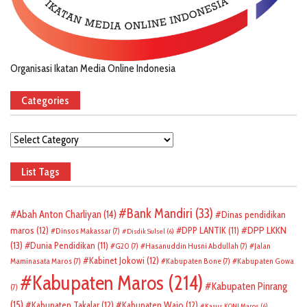
Organisasi Ikatan Media Online Indonesia
Categories
Categories
List Tags
Bank Mandiri
(33)
Abah Anton Charliyan
(14)
Dinas pendidikan
DPP LKKN
maros
(12)
DPP LANTIK
(11)
Dinsos Makassar
(7)
Disdik Sulsel
(6)
(13)
Dunia Pendidikan
(11)
G20
(7)
Hasanuddin Husni Abdullah
(7)
Jalan
Kabinet Jokowi
(12)
Maminasata Maros
(7)
Kabupaten Bone
(7)
Kabupaten Gowa
Kabupaten Maros
(214)
Kabupaten Pinrang
(7)
(15)
Kabupaten Takalar
(12)
Kabupaten Wajo
(12)
Kasus KONI Maros
(6)