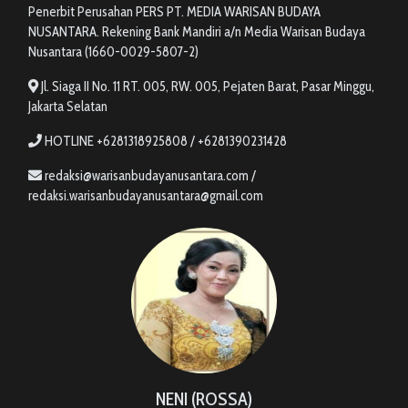
Penerbit Perusahan PERS PT. MEDIA WARISAN BUDAYA
NUSANTARA. Rekening Bank Mandiri a/n Media Warisan Budaya
Nusantara (1660-0029-5807-2)
Jl. Siaga II No. 11 RT. 005, RW. 005, Pejaten Barat, Pasar Minggu,
Jakarta Selatan
HOTLINE +6281318925808 / +6281390231428
redaksi@warisanbudayanusantara.com /
redaksi.warisanbudayanusantara@gmail.com
NENI (ROSSA)