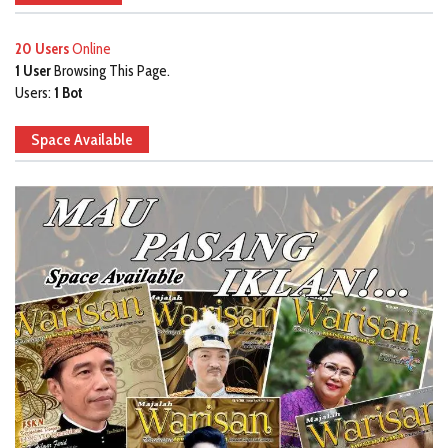
20 Users
Online
1 User
Browsing This Page.
Users:
1 Bot
Space Available