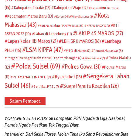
(15)
Kabupaten Takalar
(12)
Kabupaten Wajo
(12)
Kasus KONI Maros
(6)
Kota
Kecamatan Maros Baru
(13)
Korem 071/Wijayakusuma
(6)
Makassar
(43)
KTT
Koti Mahatidana PP MPW Sulsel
(6)
KPKNL PALOPO
(6)
LAKI P 45 MAROS
(27)
ASEAN 2022
(10)
Lahan di Lantebung
(11)
Lapas kelas IIB Maros
(21)
LBH SPK MAROS
(18)
Lembaga
LSM KIPFA
(47)
PHLH
(16)
Pemkot Makassar
(8)
MTQ di Maros
(7)
Polda Maluku
Pengadilan Negeri Makassar
(8)
pertambangan
(7)
Pilkada Gowa
(6)
Polda Sulsel
(69)
Polres Gowa
(31)
(12)
Polres Maros
Sengeketa Lahan
Ryan Latief
(16)
(11)
PT AMANAH FINANCE
(9)
Sulsel
(46)
Suara Panrita Keadilan
(26)
Sertifikat PTSL
(7)
Salam Pembaca
on
𝘠𝘖𝘏𝘈𝘕𝘌𝘚 𝘌𝘓𝘌𝘛𝘙𝘐𝘜𝘚
Lompatan PSN Ngada di Liga Nasional,
Pemda Ngada Pastikan Tak Tinggal Diam
on
Imanuel
Dari Sikka Flores, Mo’an Teka Iku Sang Revolusioner Buta