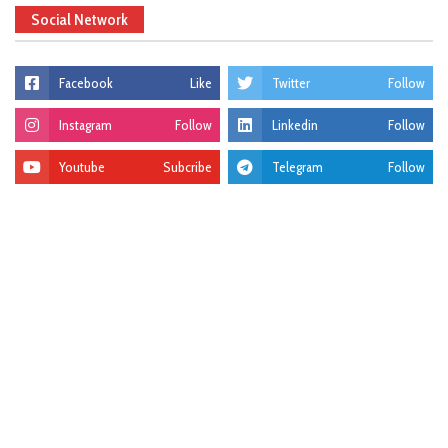
Social Network
Facebook
Like
Twitter
Follow
Instagram
Follow
Linkedin
Follow
Youtube
Subcribe
Telegram
Follow