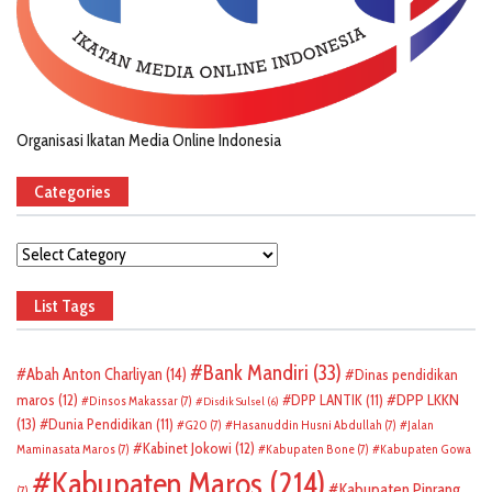
Organisasi Ikatan Media Online Indonesia
Categories
Categories
List Tags
Bank Mandiri
(33)
Abah Anton Charliyan
(14)
Dinas pendidikan
DPP LKKN
maros
(12)
DPP LANTIK
(11)
Dinsos Makassar
(7)
Disdik Sulsel
(6)
(13)
Dunia Pendidikan
(11)
G20
(7)
Hasanuddin Husni Abdullah
(7)
Jalan
Kabinet Jokowi
(12)
Maminasata Maros
(7)
Kabupaten Bone
(7)
Kabupaten Gowa
Kabupaten Maros
(214)
Kabupaten Pinrang
(7)