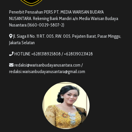
Penerbit Perusahan PERS PT. MEDIA WARISAN BUDAYA
NUSANTARA. Rekening Bank Mandiri a/n Media Warisan Budaya
Nusantara (1660-0029-5807-2)
Jl. Siaga II No. 11 RT. 005, RW. 005, Pejaten Barat, Pasar Minggu,
Jakarta Selatan
HOTLINE +6281318925808 / +6281390231428
redaksi@warisanbudayanusantara.com /
redaksi.warisanbudayanusantara@gmail.com