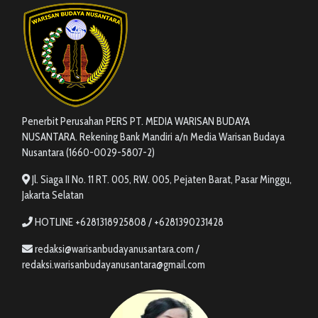
Penerbit Perusahan PERS PT. MEDIA WARISAN BUDAYA
NUSANTARA. Rekening Bank Mandiri a/n Media Warisan Budaya
Nusantara (1660-0029-5807-2)
Jl. Siaga II No. 11 RT. 005, RW. 005, Pejaten Barat, Pasar Minggu,
Jakarta Selatan
HOTLINE +6281318925808 / +6281390231428
redaksi@warisanbudayanusantara.com /
redaksi.warisanbudayanusantara@gmail.com