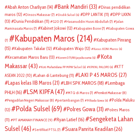
Bank Mandiri
(33)
Abah Anton Charliyan
(14)
Dinas pendidikan
DPP LKKN
maros
(12)
DPP LANTIK
(11)
Dinsos Makassar
(7)
Disdik Sulsel
(6)
(13)
Dunia Pendidikan
(11)
G20
(7)
Hasanuddin Husni Abdullah
(7)
Jalan
Kabinet Jokowi
(12)
Maminasata Maros
(7)
Kabupaten Bone
(7)
Kabupaten Gowa
Kabupaten Maros
(214)
Kabupaten Pinrang
(7)
(15)
Kabupaten Takalar
(12)
Kabupaten Wajo
(12)
Kasus KONI Maros
(6)
Kota
Kecamatan Maros Baru
(13)
Korem 071/Wijayakusuma
(6)
Makassar
(43)
KTT
Koti Mahatidana PP MPW Sulsel
(6)
KPKNL PALOPO
(6)
LAKI P 45 MAROS
(27)
ASEAN 2022
(10)
Lahan di Lantebung
(11)
Lapas kelas IIB Maros
(21)
LBH SPK MAROS
(18)
Lembaga
LSM KIPFA
(47)
PHLH
(16)
Pemkot Makassar
(8)
MTQ di Maros
(7)
Polda Maluku
Pengadilan Negeri Makassar
(8)
pertambangan
(7)
Pilkada Gowa
(6)
Polda Sulsel
(69)
Polres Gowa
(31)
(12)
Polres Maros
Sengeketa Lahan
Ryan Latief
(16)
(11)
PT AMANAH FINANCE
(9)
Sulsel
(46)
Suara Panrita Keadilan
(26)
Sertifikat PTSL
(7)