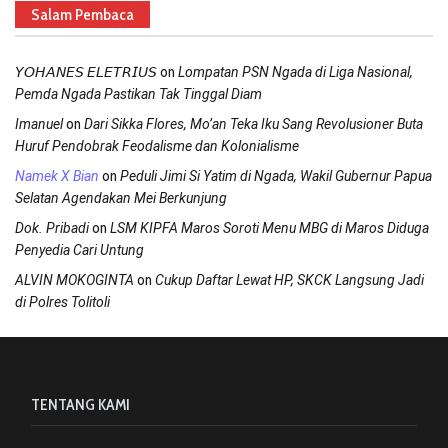
Salam Pembaca
on
𝘠𝘖𝘏𝘈𝘕𝘌𝘚 𝘌𝘓𝘌𝘛𝘙𝘐𝘜𝘚
Lompatan PSN Ngada di Liga Nasional,
Pemda Ngada Pastikan Tak Tinggal Diam
on
Imanuel
Dari Sikka Flores, Mo’an Teka Iku Sang Revolusioner Buta
Huruf Pendobrak Feodalisme dan Kolonialisme
on
Namek X Bian
Peduli Jimi Si Yatim di Ngada, Wakil Gubernur Papua
Selatan Agendakan Mei Berkunjung
on
Dok. Pribadi
LSM KIPFA Maros Soroti Menu MBG di Maros Diduga
Penyedia Cari Untung
on
ALVIN MOKOGINTA
Cukup Daftar Lewat HP, SKCK Langsung Jadi
di Polres Tolitoli
TENTANG KAMI