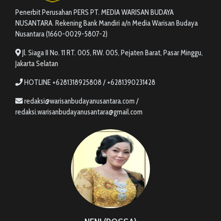
Penerbit Perusahan PERS PT. MEDIA WARISAN BUDAYA
NUSANTARA. Rekening Bank Mandiri a/n Media Warisan Budaya
Nusantara (1660-0029-5807-2)
Jl. Siaga II No. 11 RT. 005, RW. 005, Pejaten Barat, Pasar Minggu,
Jakarta Selatan
HOTLINE +6281318925808 / +6281390231428
redaksi@warisanbudayanusantara.com /
redaksi.warisanbudayanusantara@gmail.com