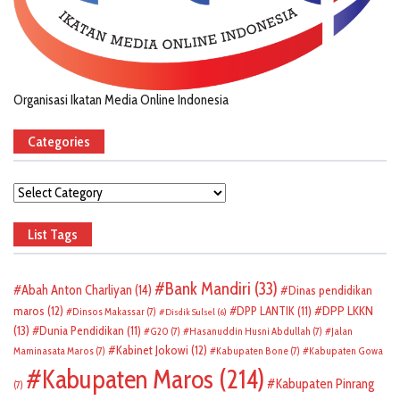
Organisasi Ikatan Media Online Indonesia
Categories
Categories
List Tags
Bank Mandiri
(33)
Abah Anton Charliyan
(14)
Dinas pendidikan
DPP LKKN
maros
(12)
DPP LANTIK
(11)
Dinsos Makassar
(7)
Disdik Sulsel
(6)
(13)
Dunia Pendidikan
(11)
G20
(7)
Hasanuddin Husni Abdullah
(7)
Jalan
Kabinet Jokowi
(12)
Maminasata Maros
(7)
Kabupaten Bone
(7)
Kabupaten Gowa
Kabupaten Maros
(214)
Kabupaten Pinrang
(7)