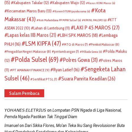
(15)
Kabupaten Takalar
(12)
Kabupaten Wajo
(12)
Kasus KONI Maros
(6)
Kota
Kecamatan Maros Baru
(13)
Korem 071/Wijayakusuma
(6)
Makassar
(43)
KTT
Koti Mahatidana PP MPW Sulsel
(6)
KPKNL PALOPO
(6)
LAKI P 45 MAROS
(27)
ASEAN 2022
(10)
Lahan di Lantebung
(11)
Lapas kelas IIB Maros
(21)
LBH SPK MAROS
(18)
Lembaga
LSM KIPFA
(47)
PHLH
(16)
Pemkot Makassar
(8)
MTQ di Maros
(7)
Polda Maluku
Pengadilan Negeri Makassar
(8)
pertambangan
(7)
Pilkada Gowa
(6)
Polda Sulsel
(69)
Polres Gowa
(31)
(12)
Polres Maros
Sengeketa Lahan
Ryan Latief
(16)
(11)
PT AMANAH FINANCE
(9)
Sulsel
(46)
Suara Panrita Keadilan
(26)
Sertifikat PTSL
(7)
Salam Pembaca
on
𝘠𝘖𝘏𝘈𝘕𝘌𝘚 𝘌𝘓𝘌𝘛𝘙𝘐𝘜𝘚
Lompatan PSN Ngada di Liga Nasional,
Pemda Ngada Pastikan Tak Tinggal Diam
on
Imanuel
Dari Sikka Flores, Mo’an Teka Iku Sang Revolusioner Buta
Huruf Pendobrak Feodalisme dan Kolonialisme