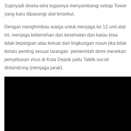
Supriyadi disela-sela tugasnya menyambangi setiap Tower
yang baru dipasangi alat tersebut.
Dengan menghimbau warga untuk menjaga ke 12 unit alat
ini, menjaga kebersihan dan kesehatan dan kalau bisa
tidak bepergian atau keluar dari lingkungan rusun jika tidak
terlalu penting sesuai larangan pemerintah demi menekan
penyebaran virus di Kota Depok yaitu Taktik social
distandcing (menjaga jarak).