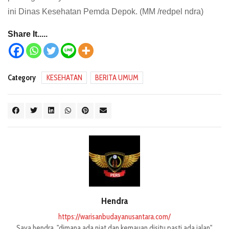
ini Dinas Kesehatan Pemda Depok. (MM /redpel ndra)
Share It.....
Category
KESEHATAN
BERITA UMUM
Hendra
https://warisanbudayanusantara.com/
Saya hendra, "dimana ada niat dan kemauan disitu pasti ada jalan".