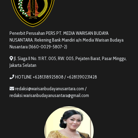
Penerbit Perusahan PERS PT. MEDIA WARISAN BUDAYA
NUSANTARA. Rekening Bank Mandiri a/n Media Warisan Budaya
Nusantara (1660-0029-5807-2)
Jl. Siaga II No. 11 RT. 005, RW. 005, Pejaten Barat, Pasar Minggu,
Jakarta Selatan
HOTLINE +6281318925808 / +6281390231428
redaksi@warisanbudayanusantara.com /
redaksi.warisanbudayanusantara@gmail.com