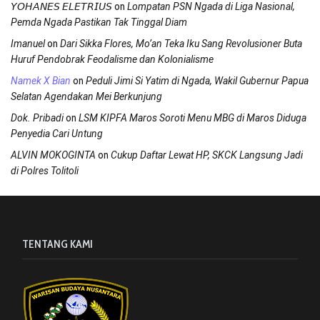
on
𝘠𝘖𝘏𝘈𝘕𝘌𝘚 𝘌𝘓𝘌𝘛𝘙𝘐𝘜𝘚
Lompatan PSN Ngada di Liga Nasional,
Pemda Ngada Pastikan Tak Tinggal Diam
on
Imanuel
Dari Sikka Flores, Mo’an Teka Iku Sang Revolusioner Buta
Huruf Pendobrak Feodalisme dan Kolonialisme
on
Namek X Bian
Peduli Jimi Si Yatim di Ngada, Wakil Gubernur Papua
Selatan Agendakan Mei Berkunjung
on
Dok. Pribadi
LSM KIPFA Maros Soroti Menu MBG di Maros Diduga
Penyedia Cari Untung
on
ALVIN MOKOGINTA
Cukup Daftar Lewat HP, SKCK Langsung Jadi
di Polres Tolitoli
TENTANG KAMI