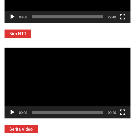
00:00
22:40
Biro NTT
Video
Player
00:00
00:20
Berita Video