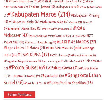
(13)
Dunia Pendidikan
(11)
G20
(7)
Hasanuddin Husni Abdullah
(7)
Jalan
Kabinet Jokowi
(12)
Maminasata Maros
(7)
Kabupaten Bone
(7)
Kabupaten Gowa
Kabupaten Maros
(214)
Kabupaten Pinrang
(7)
(15)
Kabupaten Takalar
(12)
Kabupaten Wajo
(12)
Kasus KONI Maros
(6)
Kota
Kecamatan Maros Baru
(13)
Korem 071/Wijayakusuma
(6)
Makassar
(43)
KTT
Koti Mahatidana PP MPW Sulsel
(6)
KPKNL PALOPO
(6)
LAKI P 45 MAROS
(27)
ASEAN 2022
(10)
Lahan di Lantebung
(11)
Lapas kelas IIB Maros
(21)
LBH SPK MAROS
(18)
Lembaga
LSM KIPFA
(47)
PHLH
(16)
Pemkot Makassar
(8)
MTQ di Maros
(7)
Polda Maluku
Pengadilan Negeri Makassar
(8)
pertambangan
(7)
Pilkada Gowa
(6)
Polda Sulsel
(69)
Polres Gowa
(31)
(12)
Polres Maros
Sengeketa Lahan
Ryan Latief
(16)
(11)
PT AMANAH FINANCE
(9)
Sulsel
(46)
Suara Panrita Keadilan
(26)
Sertifikat PTSL
(7)
Salam Pembaca