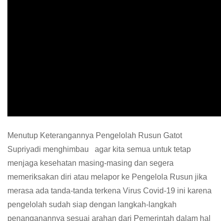
Menutup Keterangannya Pengelolah Rusun Gatot
Supriyadi menghimbau agar kita semua untuk tetap
menjaga kesehatan masing-masing dan segera
memeriksakan diri atau melapor ke Pengelola Rusun jika
merasa ada tanda-tanda terkena Virus Covid-19 ini karena
pengelolah sudah siap dengan langkah-langkah
penanganannya sesuai arahan dari Pemerintah dalam hal