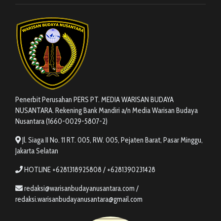
Penerbit Perusahan PERS PT. MEDIA WARISAN BUDAYA
NUSANTARA. Rekening Bank Mandiri a/n Media Warisan Budaya
Nusantara (1660-0029-5807-2)
Jl. Siaga II No. 11 RT. 005, RW. 005, Pejaten Barat, Pasar Minggu,
Jakarta Selatan
HOTLINE +6281318925808 / +6281390231428
redaksi@warisanbudayanusantara.com /
redaksi.warisanbudayanusantara@gmail.com