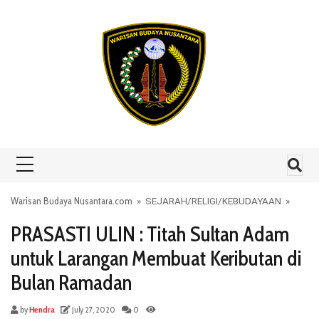
Skip to content
Warisan Budaya Nusantara.com
»
SEJARAH
/
RELIGI
/
KEBUDAYAAN
»
PRASASTI ULIN : Titah Sultan Adam
untuk Larangan Membuat Keributan di
Bulan Ramadan
by
Hendra
July 27, 2020
0