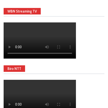
WBN Streaming TV
Biro NTT