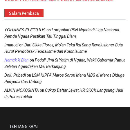
Salam Pembaca
on
𝘠𝘖𝘏𝘈𝘕𝘌𝘚 𝘌𝘓𝘌𝘛𝘙𝘐𝘜𝘚
Lompatan PSN Ngada di Liga Nasional,
Pemda Ngada Pastikan Tak Tinggal Diam
on
Imanuel
Dari Sikka Flores, Mo’an Teka Iku Sang Revolusioner Buta
Huruf Pendobrak Feodalisme dan Kolonialisme
on
Namek X Bian
Peduli Jimi Si Yatim di Ngada, Wakil Gubernur Papua
Selatan Agendakan Mei Berkunjung
on
Dok. Pribadi
LSM KIPFA Maros Soroti Menu MBG di Maros Diduga
Penyedia Cari Untung
on
ALVIN MOKOGINTA
Cukup Daftar Lewat HP, SKCK Langsung Jadi
di Polres Tolitoli
TENTANG KAMI