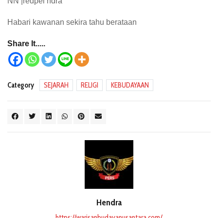
NN |redpel ndra
Habari kawanan sekira tahu berataan
Share It.....
Category
SEJARAH
RELIGI
KEBUDAYAAN
Hendra
https://warisanbudayanusantara.com/