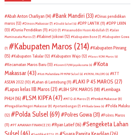
Bank Mandiri
(33)
Abah Anton Charliyan
(14)
Dinas pendidikan
DPP LKKN
maros
(12)
DPP LANTIK
(11)
Dinsos Makassar
(7)
Disdik Sulsel
(6)
(13)
Dunia Pendidikan
(11)
G20
(7)
Hasanuddin Husni Abdullah
(7)
Jalan
Kabinet Jokowi
(12)
Maminasata Maros
(7)
Kabupaten Bone
(7)
Kabupaten Gowa
Kabupaten Maros
(214)
Kabupaten Pinrang
(7)
(15)
Kabupaten Takalar
(12)
Kabupaten Wajo
(12)
Kasus KONI Maros
(6)
Kota
Kecamatan Maros Baru
(13)
Korem 071/Wijayakusuma
(6)
Makassar
(43)
KTT
Koti Mahatidana PP MPW Sulsel
(6)
KPKNL PALOPO
(6)
LAKI P 45 MAROS
(27)
ASEAN 2022
(10)
Lahan di Lantebung
(11)
Lapas kelas IIB Maros
(21)
LBH SPK MAROS
(18)
Lembaga
LSM KIPFA
(47)
PHLH
(16)
Pemkot Makassar
(8)
MTQ di Maros
(7)
Polda Maluku
Pengadilan Negeri Makassar
(8)
pertambangan
(7)
Pilkada Gowa
(6)
Polda Sulsel
(69)
Polres Gowa
(31)
(12)
Polres Maros
Sengeketa Lahan
Ryan Latief
(16)
(11)
PT AMANAH FINANCE
(9)
Sulsel
(46)
Suara Panrita Keadilan
(26)
Sertifikat PTSL
(7)