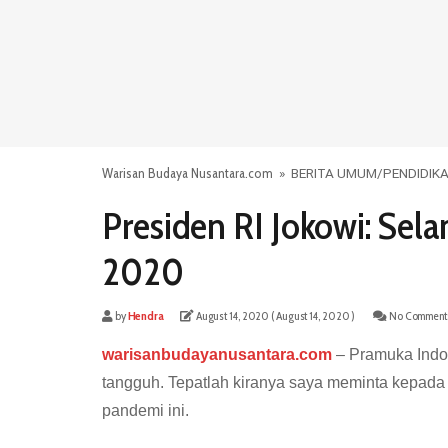
Warisan Budaya Nusantara.com
»
BERITA UMUM
/
PENDIDIK
Presiden RI Jokowi: Sel
2020
by
Hendra
August 14, 2020
( August 14, 2020 )
No Comment
warisanbudayanusantara.com
– Pramuka Indon
tangguh. Tepatlah kiranya saya meminta kepad
pandemi ini.