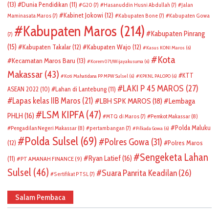
(13)
Dunia Pendidikan
(11)
G20
(7)
Hasanuddin Husni Abdullah
(7)
Jalan
Kabinet Jokowi
(12)
Maminasata Maros
(7)
Kabupaten Bone
(7)
Kabupaten Gowa
Kabupaten Maros
(214)
Kabupaten Pinrang
(7)
(15)
Kabupaten Takalar
(12)
Kabupaten Wajo
(12)
Kasus KONI Maros
(6)
Kota
Kecamatan Maros Baru
(13)
Korem 071/Wijayakusuma
(6)
Makassar
(43)
KTT
Koti Mahatidana PP MPW Sulsel
(6)
KPKNL PALOPO
(6)
LAKI P 45 MAROS
(27)
ASEAN 2022
(10)
Lahan di Lantebung
(11)
Lapas kelas IIB Maros
(21)
LBH SPK MAROS
(18)
Lembaga
LSM KIPFA
(47)
PHLH
(16)
Pemkot Makassar
(8)
MTQ di Maros
(7)
Polda Maluku
Pengadilan Negeri Makassar
(8)
pertambangan
(7)
Pilkada Gowa
(6)
Polda Sulsel
(69)
Polres Gowa
(31)
(12)
Polres Maros
Sengeketa Lahan
Ryan Latief
(16)
(11)
PT AMANAH FINANCE
(9)
Sulsel
(46)
Suara Panrita Keadilan
(26)
Sertifikat PTSL
(7)
Salam Pembaca