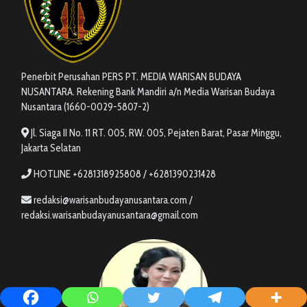
Penerbit Perusahan PERS PT. MEDIA WARISAN BUDAYA
NUSANTARA. Rekening Bank Mandiri a/n Media Warisan Budaya
Nusantara (1660-0029-5807-2)
Jl. Siaga II No. 11 RT. 005, RW. 005, Pejaten Barat, Pasar Minggu,
Jakarta Selatan
HOTLINE +6281318925808 / +6281390231428
redaksi@warisanbudayanusantara.com /
redaksi.warisanbudayanusantara@gmail.com