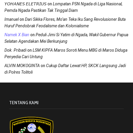
on
𝘠𝘖𝘏𝘈𝘕𝘌𝘚 𝘌𝘓𝘌𝘛𝘙𝘐𝘜𝘚
Lompatan PSN Ngada di Liga Nasional,
Pemda Ngada Pastikan Tak Tinggal Diam
on
Imanuel
Dari Sikka Flores, Mo’an Teka Iku Sang Revolusioner Buta
Huruf Pendobrak Feodalisme dan Kolonialisme
on
Namek X Bian
Peduli Jimi Si Yatim di Ngada, Wakil Gubernur Papua
Selatan Agendakan Mei Berkunjung
on
Dok. Pribadi
LSM KIPFA Maros Soroti Menu MBG di Maros Diduga
Penyedia Cari Untung
on
ALVIN MOKOGINTA
Cukup Daftar Lewat HP, SKCK Langsung Jadi
di Polres Tolitoli
TENTANG KAMI