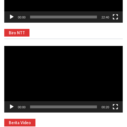
00:00
22:40
Biro NTT
Video
Player
00:00
00:20
Berita Video