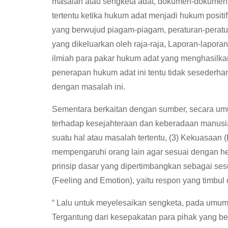
masalah atau sengketa adat, dokumen-dokumen
tertentu ketika hukum adat menjadi hukum posit
yang berwujud piagam-piagam, peraturan-perat
yang dikeluarkan oleh raja-raja, Laporan-lapora
ilmiah para pakar hukum adat yang menghasilkan 
penerapan hukum adat ini tentu tidak sesederhana 
dengan masalah ini.
Sementara berkaitan dengan sumber, secara umum
terhadap kesejahteraan dan keberadaan manusia,
suatu hal atau masalah tertentu, (3) Kekuasaan
mempengaruhi orang lain agar sesuai dengan hen
prinsip dasar yang dipertimbangkan sebagai ses
(Feeling and Emotion), yaitu respon yang timbul
“ Lalu untuk meyelesaikan sengketa, pada umumn
Tergantung dari kesepakatan para pihak yang be