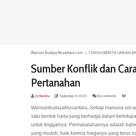
Warisan Budaya Nusantara.com
»
TOKOH
/
BERITA UMUM
/
AR
Sumber Konflik dan Car
Pertanahan
by
Hendra
September 8, 2020
No Comments
WarisanbudayaNusantara,-Setiap manusia secara 
satu bentuk harta yang berharga dalam kehidupa
untuk tinggalnya. Permasalahannya adalah bahwa
yang mudah, baik karena harganya yang terus na