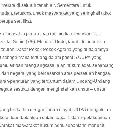
 merata di seluruh tanah air. Sementara untuk
udah, terutama untuk masyarakat yang seringkali tidak
erupa sertifikat.
erkait masalah pertanahan ini, media mewawancarai
arta, Senin (7/9). Menurut Dede, tanah di Indonesia
raturan Dasar Pokok-Pokok Agraria yang di dalamnya
at sebagaimana tertuang dalam pasal 5 UUPA yang
umi, air dan ruang angkasa ialah hukum adat, sepanjang
l dan negara, yang berdasarkan atas persatuan bangsa,
aturan-peraturan yang tercantum dalam Undang-Undang
 segala sesuatu dengan mengindahkan unsur – unsur
ng berkaitan dengan tanah ulayat, UUPA mengatur di
ketentuan-ketentuan dalam pasal 1 dan 2 pelaksanaan
syarakat-masyarakat hukum adat, sepanjang menurut