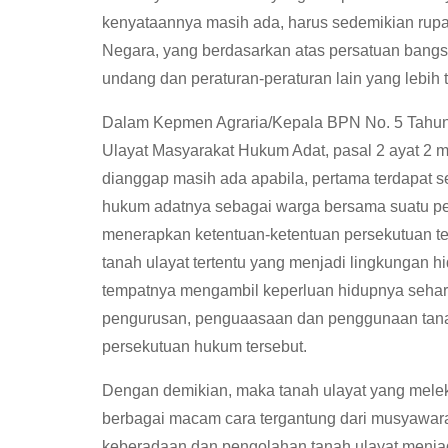
kenyataannya masih ada, harus sedemikian rupa
Negara, yang berdasarkan atas persatuan bangs
undang dan peraturan-peraturan lain yang lebih t
Dalam Kepmen Agraria/Kepala BPN No. 5 Tahu
Ulayat Masyarakat Hukum Adat, pasal 2 ayat 2 
dianggap masih ada apabila, pertama terdapat s
hukum adatnya sebagai warga bersama suatu pe
menerapkan ketentuan-ketentuan persekutuan te
tanah ulayat tertentu yang menjadi lingkungan 
tempatnya mengambil keperluan hidupnya sehari-
pengurusan, penguaasaan dan penggunaan tanah 
persekutuan hukum tersebut.
Dengan demikian, maka tanah ulayat yang melek
berbagai macam cara tergantung dari musyawara
keberadaan dan pengolahan tanah ulayat menjad