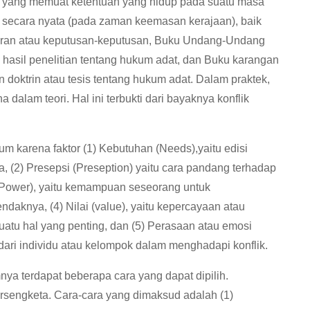
 yang memuat ketentuan yang hidup pada suatu masa
if secara nyata (pada zaman keemasan kerajaan), baik
uran atau keputusan-keputusan, Buku Undang-Undang
n hasil penelitian tentang hukum adat, dan Buku karangan
doktrin atau tesis tentang hukum adat. Dalam praktek,
dalam teori. Hal ini terbukti dari bayaknya konflik
 karena faktor (1) Kebutuhan (Needs),yaitu edisi
 (2) Presepsi (Preseption) yaitu cara pandang terhadap
 (Power), yaitu kemampuan seseorang untuk
daknya, (4) Nilai (value), yaitu kepercayaan atau
uatu hal yang penting, dan (5) Perasaan atau emosi
 dari individu atau kelompok dalam menghadapi konflik.
ya terdapat beberapa cara yang dapat dipilih.
rsengketa. Cara-cara yang dimaksud adalah (1)