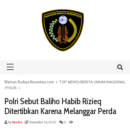
Skip to content
Warisan Budaya Nusantara.com
»
TOP NEWS
/
BERITA UMUM
/
NASIONAL
/
POLRI
»
Polri Sebut Baliho Habib Rizieq
Ditertibkan Karena Melanggar Perda
by
Hendra
November 26, 2020
0