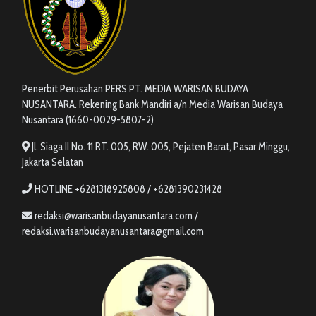
Penerbit Perusahan PERS PT. MEDIA WARISAN BUDAYA
NUSANTARA. Rekening Bank Mandiri a/n Media Warisan Budaya
Nusantara (1660-0029-5807-2)
Jl. Siaga II No. 11 RT. 005, RW. 005, Pejaten Barat, Pasar Minggu,
Jakarta Selatan
HOTLINE +6281318925808 / +6281390231428
redaksi@warisanbudayanusantara.com /
redaksi.warisanbudayanusantara@gmail.com