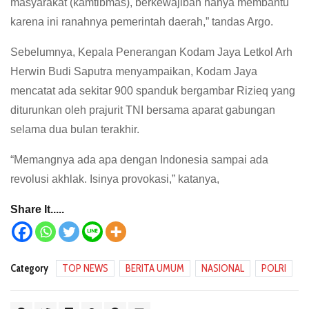
masyarakat (kamtibmas), berkewajiban hanya membantu
karena ini ranahnya pemerintah daerah,” tandas Argo.
Sebelumnya, Kepala Penerangan Kodam Jaya Letkol Arh
Herwin Budi Saputra menyampaikan, Kodam Jaya
mencatat ada sekitar 900 spanduk bergambar Rizieq yang
diturunkan oleh prajurit TNI bersama aparat gabungan
selama dua bulan terakhir.
“Memangnya ada apa dengan Indonesia sampai ada
revolusi akhlak. Isinya provokasi,” katanya,
Share It.....
Category
TOP NEWS
BERITA UMUM
NASIONAL
POLRI