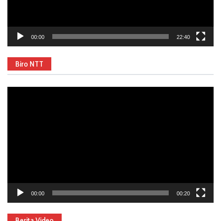
00:00
22:40
Biro NTT
Video
Player
00:00
00:20
Berita Video