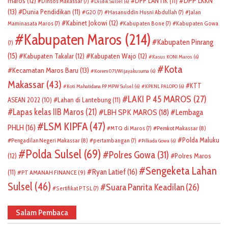
DPP LKKN
maros
(12)
DPP LANTIK
(11)
Dinsos Makassar
(7)
Disdik Sulsel
(6)
(13)
Dunia Pendidikan
(11)
G20
(7)
Hasanuddin Husni Abdullah
(7)
Jalan
Kabinet Jokowi
(12)
Maminasata Maros
(7)
Kabupaten Bone
(7)
Kabupaten Gowa
Kabupaten Maros
(214)
Kabupaten Pinrang
(7)
(15)
Kabupaten Takalar
(12)
Kabupaten Wajo
(12)
Kasus KONI Maros
(6)
Kota
Kecamatan Maros Baru
(13)
Korem 071/Wijayakusuma
(6)
Makassar
(43)
KTT
Koti Mahatidana PP MPW Sulsel
(6)
KPKNL PALOPO
(6)
LAKI P 45 MAROS
(27)
ASEAN 2022
(10)
Lahan di Lantebung
(11)
Lapas kelas IIB Maros
(21)
LBH SPK MAROS
(18)
Lembaga
LSM KIPFA
(47)
PHLH
(16)
Pemkot Makassar
(8)
MTQ di Maros
(7)
Polda Maluku
Pengadilan Negeri Makassar
(8)
pertambangan
(7)
Pilkada Gowa
(6)
Polda Sulsel
(69)
Polres Gowa
(31)
(12)
Polres Maros
Sengeketa Lahan
Ryan Latief
(16)
(11)
PT AMANAH FINANCE
(9)
Sulsel
(46)
Suara Panrita Keadilan
(26)
Sertifikat PTSL
(7)
Salam Pembaca