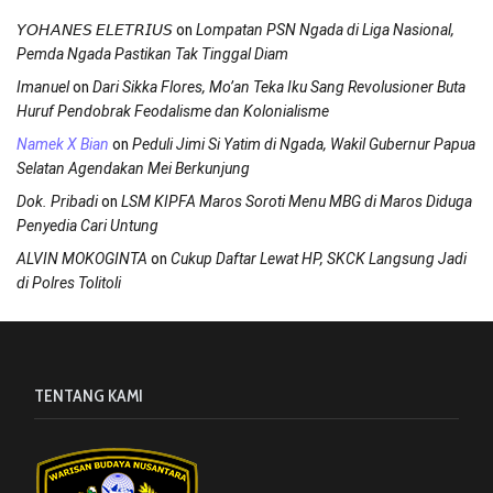
on
𝘠𝘖𝘏𝘈𝘕𝘌𝘚 𝘌𝘓𝘌𝘛𝘙𝘐𝘜𝘚
Lompatan PSN Ngada di Liga Nasional,
Pemda Ngada Pastikan Tak Tinggal Diam
on
Imanuel
Dari Sikka Flores, Mo’an Teka Iku Sang Revolusioner Buta
Huruf Pendobrak Feodalisme dan Kolonialisme
on
Namek X Bian
Peduli Jimi Si Yatim di Ngada, Wakil Gubernur Papua
Selatan Agendakan Mei Berkunjung
on
Dok. Pribadi
LSM KIPFA Maros Soroti Menu MBG di Maros Diduga
Penyedia Cari Untung
on
ALVIN MOKOGINTA
Cukup Daftar Lewat HP, SKCK Langsung Jadi
di Polres Tolitoli
TENTANG KAMI