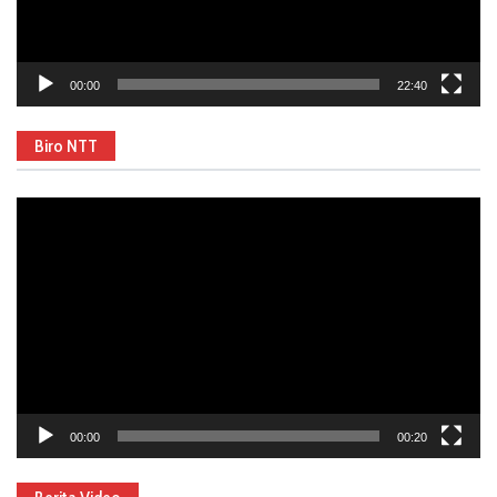
00:00
22:40
Biro NTT
Video
Player
00:00
00:20