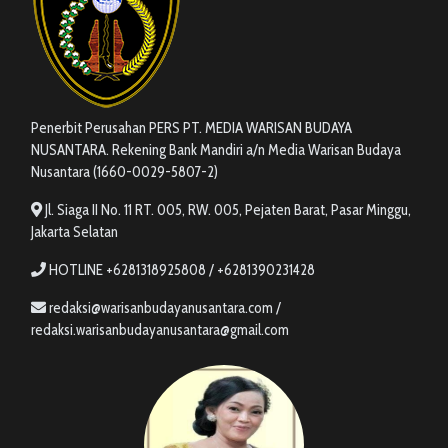
Penerbit Perusahan PERS PT. MEDIA WARISAN BUDAYA
NUSANTARA. Rekening Bank Mandiri a/n Media Warisan Budaya
Nusantara (1660-0029-5807-2)
Jl. Siaga II No. 11 RT. 005, RW. 005, Pejaten Barat, Pasar Minggu,
Jakarta Selatan
HOTLINE +6281318925808 / +6281390231428
redaksi@warisanbudayanusantara.com /
redaksi.warisanbudayanusantara@gmail.com