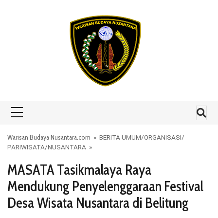
Skip to content
Warisan Budaya Nusantara.com
»
BERITA UMUM
/
ORGANISASI
/
PARIWISATA
/
NUSANTARA
»
MASATA Tasikmalaya Raya
Mendukung Penyelenggaraan Festival
Desa Wisata Nusantara di Belitung