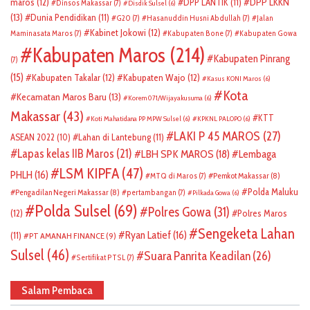
DPP LKKN
maros
(12)
DPP LANTIK
(11)
Dinsos Makassar
(7)
Disdik Sulsel
(6)
(13)
Dunia Pendidikan
(11)
G20
(7)
Hasanuddin Husni Abdullah
(7)
Jalan
Kabinet Jokowi
(12)
Maminasata Maros
(7)
Kabupaten Bone
(7)
Kabupaten Gowa
Kabupaten Maros
(214)
Kabupaten Pinrang
(7)
(15)
Kabupaten Takalar
(12)
Kabupaten Wajo
(12)
Kasus KONI Maros
(6)
Kota
Kecamatan Maros Baru
(13)
Korem 071/Wijayakusuma
(6)
Makassar
(43)
KTT
Koti Mahatidana PP MPW Sulsel
(6)
KPKNL PALOPO
(6)
LAKI P 45 MAROS
(27)
ASEAN 2022
(10)
Lahan di Lantebung
(11)
Lapas kelas IIB Maros
(21)
LBH SPK MAROS
(18)
Lembaga
LSM KIPFA
(47)
PHLH
(16)
Pemkot Makassar
(8)
MTQ di Maros
(7)
Polda Maluku
Pengadilan Negeri Makassar
(8)
pertambangan
(7)
Pilkada Gowa
(6)
Polda Sulsel
(69)
Polres Gowa
(31)
(12)
Polres Maros
Sengeketa Lahan
Ryan Latief
(16)
(11)
PT AMANAH FINANCE
(9)
Sulsel
(46)
Suara Panrita Keadilan
(26)
Sertifikat PTSL
(7)
Salam Pembaca