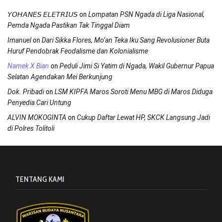
on
𝘠𝘖𝘏𝘈𝘕𝘌𝘚 𝘌𝘓𝘌𝘛𝘙𝘐𝘜𝘚
Lompatan PSN Ngada di Liga Nasional,
Pemda Ngada Pastikan Tak Tinggal Diam
on
Imanuel
Dari Sikka Flores, Mo’an Teka Iku Sang Revolusioner Buta
Huruf Pendobrak Feodalisme dan Kolonialisme
on
Namek X Bian
Peduli Jimi Si Yatim di Ngada, Wakil Gubernur Papua
Selatan Agendakan Mei Berkunjung
on
Dok. Pribadi
LSM KIPFA Maros Soroti Menu MBG di Maros Diduga
Penyedia Cari Untung
on
ALVIN MOKOGINTA
Cukup Daftar Lewat HP, SKCK Langsung Jadi
di Polres Tolitoli
TENTANG KAMI