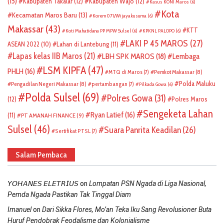
(15)
Kabupaten Takalar
(12)
Kabupaten Wajo
(12)
Kasus KONI Maros
(6)
Kota
Kecamatan Maros Baru
(13)
Korem 071/Wijayakusuma
(6)
Makassar
(43)
KTT
Koti Mahatidana PP MPW Sulsel
(6)
KPKNL PALOPO
(6)
LAKI P 45 MAROS
(27)
ASEAN 2022
(10)
Lahan di Lantebung
(11)
Lapas kelas IIB Maros
(21)
LBH SPK MAROS
(18)
Lembaga
LSM KIPFA
(47)
PHLH
(16)
Pemkot Makassar
(8)
MTQ di Maros
(7)
Polda Maluku
Pengadilan Negeri Makassar
(8)
pertambangan
(7)
Pilkada Gowa
(6)
Polda Sulsel
(69)
Polres Gowa
(31)
(12)
Polres Maros
Sengeketa Lahan
Ryan Latief
(16)
(11)
PT AMANAH FINANCE
(9)
Sulsel
(46)
Suara Panrita Keadilan
(26)
Sertifikat PTSL
(7)
Salam Pembaca
on
𝘠𝘖𝘏𝘈𝘕𝘌𝘚 𝘌𝘓𝘌𝘛𝘙𝘐𝘜𝘚
Lompatan PSN Ngada di Liga Nasional,
Pemda Ngada Pastikan Tak Tinggal Diam
on
Imanuel
Dari Sikka Flores, Mo’an Teka Iku Sang Revolusioner Buta
Huruf Pendobrak Feodalisme dan Kolonialisme