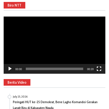
Biro NTT
Video
Player
00:00
00:20
Berita Video
July 25, 2026
Peringati HUT ke-25 Demokrat, Bene Lagho Komandoi Gerakan
Langit Biru di Kabupaten Ngada