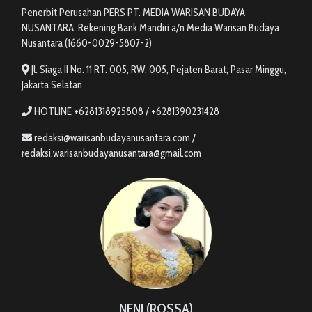
Penerbit Perusahan PERS PT. MEDIA WARISAN BUDAYA
NUSANTARA. Rekening Bank Mandiri a/n Media Warisan Budaya
Nusantara (1660-0029-5807-2)
Jl. Siaga II No. 11 RT. 005, RW. 005, Pejaten Barat, Pasar Minggu,
Jakarta Selatan
HOTLINE +6281318925808 / +6281390231428
redaksi@warisanbudayanusantara.com /
redaksi.warisanbudayanusantara@gmail.com
NENI (ROSSA)