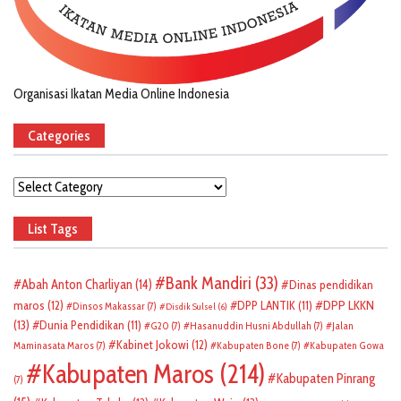
Organisasi Ikatan Media Online Indonesia
Categories
Categories
List Tags
Bank Mandiri
(33)
Abah Anton Charliyan
(14)
Dinas pendidikan
DPP LKKN
maros
(12)
DPP LANTIK
(11)
Dinsos Makassar
(7)
Disdik Sulsel
(6)
(13)
Dunia Pendidikan
(11)
G20
(7)
Hasanuddin Husni Abdullah
(7)
Jalan
Kabinet Jokowi
(12)
Maminasata Maros
(7)
Kabupaten Bone
(7)
Kabupaten Gowa
Kabupaten Maros
(214)
Kabupaten Pinrang
(7)