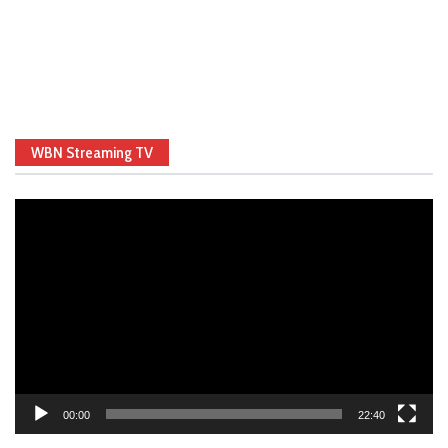
WBN Streaming TV
Video
Player
00:00
22:40