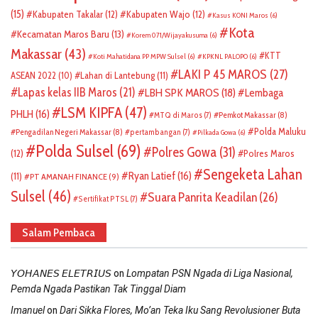
(15)
Kabupaten Takalar
(12)
Kabupaten Wajo
(12)
Kasus KONI Maros
(6)
Kota
Kecamatan Maros Baru
(13)
Korem 071/Wijayakusuma
(6)
Makassar
(43)
KTT
Koti Mahatidana PP MPW Sulsel
(6)
KPKNL PALOPO
(6)
LAKI P 45 MAROS
(27)
ASEAN 2022
(10)
Lahan di Lantebung
(11)
Lapas kelas IIB Maros
(21)
LBH SPK MAROS
(18)
Lembaga
LSM KIPFA
(47)
PHLH
(16)
Pemkot Makassar
(8)
MTQ di Maros
(7)
Polda Maluku
Pengadilan Negeri Makassar
(8)
pertambangan
(7)
Pilkada Gowa
(6)
Polda Sulsel
(69)
Polres Gowa
(31)
(12)
Polres Maros
Sengeketa Lahan
Ryan Latief
(16)
(11)
PT AMANAH FINANCE
(9)
Sulsel
(46)
Suara Panrita Keadilan
(26)
Sertifikat PTSL
(7)
Salam Pembaca
on
𝘠𝘖𝘏𝘈𝘕𝘌𝘚 𝘌𝘓𝘌𝘛𝘙𝘐𝘜𝘚
Lompatan PSN Ngada di Liga Nasional,
Pemda Ngada Pastikan Tak Tinggal Diam
on
Imanuel
Dari Sikka Flores, Mo’an Teka Iku Sang Revolusioner Buta