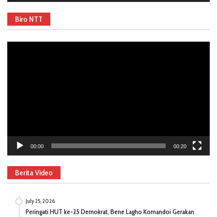
Biro NTT
Video
Player
00:00
00:20
Berita Video
July 25, 2026
Peringati HUT ke-25 Demokrat, Bene Lagho Komandoi Gerakan