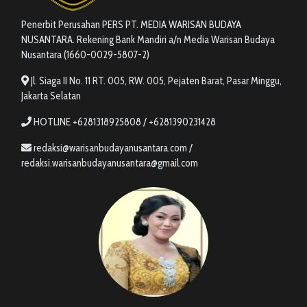
Penerbit Perusahan PERS PT. MEDIA WARISAN BUDAYA
NUSANTARA. Rekening Bank Mandiri a/n Media Warisan Budaya
Nusantara (1660-0029-5807-2)
Jl. Siaga II No. 11 RT. 005, RW. 005, Pejaten Barat, Pasar Minggu,
Jakarta Selatan
HOTLINE +6281318925808 / +6281390231428
redaksi@warisanbudayanusantara.com /
redaksi.warisanbudayanusantara@gmail.com