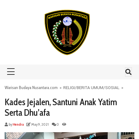
Skip to content
Warisan Budaya Nusantara.com
»
RELIGI
/
BERITA UMUM
/
SOSIAL
»
Kades Jejalen, Santuni Anak Yatim
Serta Dhu’afa
by
Hendra
May 9, 2021
0