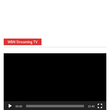
WBN Streaming TV
Video
Player
00:00
22:40