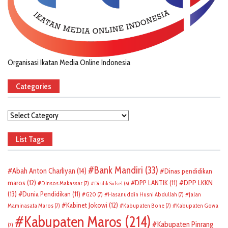
Organisasi Ikatan Media Online Indonesia
Categories
Categories
List Tags
Bank Mandiri
(33)
Abah Anton Charliyan
(14)
Dinas pendidikan
DPP LKKN
maros
(12)
DPP LANTIK
(11)
Dinsos Makassar
(7)
Disdik Sulsel
(6)
(13)
Dunia Pendidikan
(11)
G20
(7)
Hasanuddin Husni Abdullah
(7)
Jalan
Kabinet Jokowi
(12)
Maminasata Maros
(7)
Kabupaten Bone
(7)
Kabupaten Gowa
Kabupaten Maros
(214)
Kabupaten Pinrang
(7)