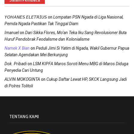
on
𝘠𝘖𝘏𝘈𝘕𝘌𝘚 𝘌𝘓𝘌𝘛𝘙𝘐𝘜𝘚
Lompatan PSN Ngada di Liga Nasional,
Pemda Ngada Pastikan Tak Tinggal Diam
on
Imanuel
Dari Sikka Flores, Mo’an Teka Iku Sang Revolusioner Buta
Huruf Pendobrak Feodalisme dan Kolonialisme
on
Namek X Bian
Peduli Jimi Si Yatim di Ngada, Wakil Gubernur Papua
Selatan Agendakan Mei Berkunjung
on
Dok. Pribadi
LSM KIPFA Maros Soroti Menu MBG di Maros Diduga
Penyedia Cari Untung
on
ALVIN MOKOGINTA
Cukup Daftar Lewat HP, SKCK Langsung Jadi
di Polres Tolitoli
TENTANG KAMI