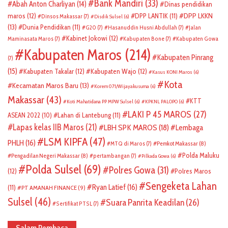
Bank Mandiri
(33)
Abah Anton Charliyan
(14)
Dinas pendidikan
DPP LKKN
maros
(12)
DPP LANTIK
(11)
Dinsos Makassar
(7)
Disdik Sulsel
(6)
(13)
Dunia Pendidikan
(11)
G20
(7)
Hasanuddin Husni Abdullah
(7)
Jalan
Kabinet Jokowi
(12)
Maminasata Maros
(7)
Kabupaten Bone
(7)
Kabupaten Gowa
Kabupaten Maros
(214)
Kabupaten Pinrang
(7)
(15)
Kabupaten Takalar
(12)
Kabupaten Wajo
(12)
Kasus KONI Maros
(6)
Kota
Kecamatan Maros Baru
(13)
Korem 071/Wijayakusuma
(6)
Makassar
(43)
KTT
Koti Mahatidana PP MPW Sulsel
(6)
KPKNL PALOPO
(6)
LAKI P 45 MAROS
(27)
ASEAN 2022
(10)
Lahan di Lantebung
(11)
Lapas kelas IIB Maros
(21)
LBH SPK MAROS
(18)
Lembaga
LSM KIPFA
(47)
PHLH
(16)
Pemkot Makassar
(8)
MTQ di Maros
(7)
Polda Maluku
Pengadilan Negeri Makassar
(8)
pertambangan
(7)
Pilkada Gowa
(6)
Polda Sulsel
(69)
Polres Gowa
(31)
(12)
Polres Maros
Sengeketa Lahan
Ryan Latief
(16)
(11)
PT AMANAH FINANCE
(9)
Sulsel
(46)
Suara Panrita Keadilan
(26)
Sertifikat PTSL
(7)
Salam Pembaca