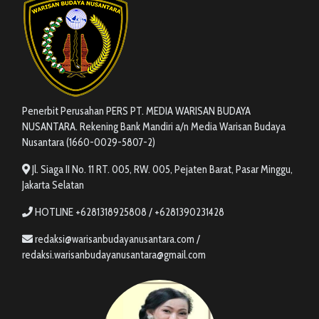
Penerbit Perusahan PERS PT. MEDIA WARISAN BUDAYA
NUSANTARA. Rekening Bank Mandiri a/n Media Warisan Budaya
Nusantara (1660-0029-5807-2)
Jl. Siaga II No. 11 RT. 005, RW. 005, Pejaten Barat, Pasar Minggu,
Jakarta Selatan
HOTLINE +6281318925808 / +6281390231428
redaksi@warisanbudayanusantara.com /
redaksi.warisanbudayanusantara@gmail.com