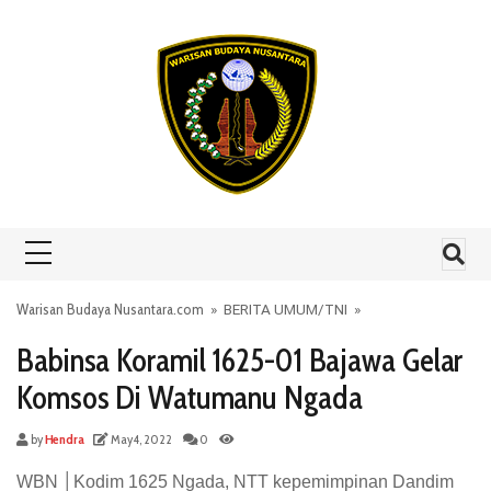
Skip to content
Warisan Budaya Nusantara.com
»
BERITA UMUM
/
TNI
»
Babinsa Koramil 1625-01 Bajawa Gelar
Komsos Di Watumanu Ngada
by
Hendra
May 4, 2022
0
WBN │Kodim 1625 Ngada, NTT kepemimpinan Dandim