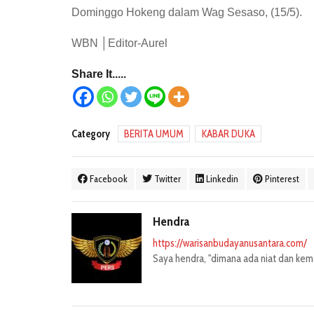
Dominggo Hokeng dalam Wag Sesaso, (15/5).
WBN │Editor-Aurel
Share It.....
Category
BERITA UMUM
KABAR DUKA
Facebook
Twitter
Linkedin
Pinterest
Hendra
https://warisanbudayanusantara.com/
Saya hendra, "dimana ada niat dan kemau