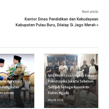
Next article
Kantor Dinas Pendidikan dan Kebudayaan
Kabupaten Pulau Buru, Dilalap Si Jago Merah
»
Iptu Ansel Leza Ungkap Kasus
bran Apresiasi
Psikotropika Jakarta Sebelum
n Penguatan
Sertijab Sebagai Kareskrim
esantren
Polres Ngada
May 18, 2026