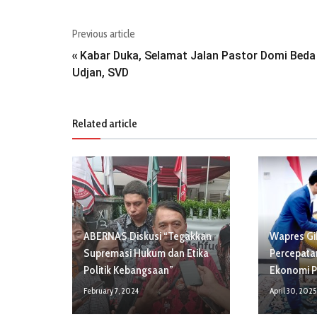
Previous article
Kabar Duka, Selamat Jalan Pastor Domi Beda
«
Udjan, SVD
Related article
ABERNAS Diskusi “Tegakkan
Wapres Gi
Supremasi Hukum dan Etika
Percepata
Politik Kebangsaan”
Ekonomi P
February 7, 2024
April 30, 2025