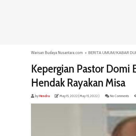
Warisan Budaya Nusantara.com
»
BERITA UMUM
/
KABAR DU
Kepergian Pastor Domi B
Hendak Rayakan Misa
by
Hendra
May 15, 2022
( May 15, 2022 )
No Comments