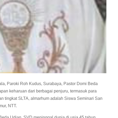
la, Paroki Roh Kudus, Surabaya, Pastor Domi Beda
pan keharuan dari berbagai penjuru, termasuk para
n tingkat SLTA, almarhum adalah Siswa Seminari San
mur, NTT.
Beda Udjan, SVD meninggal dunia di usia 45 tahun,