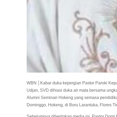
WBN │Kabar duka kepergian Pastor Paroki Kepa
Udjan, SVD dihiasi duka air mata bersama ungka
Alumni Seminari Hokeng yang semasa pendidika
Dominggo, Hokeng, di Boru Larantuka, Flores Ti
Sebelumnya diberitakan media ini, Pastor Domi 