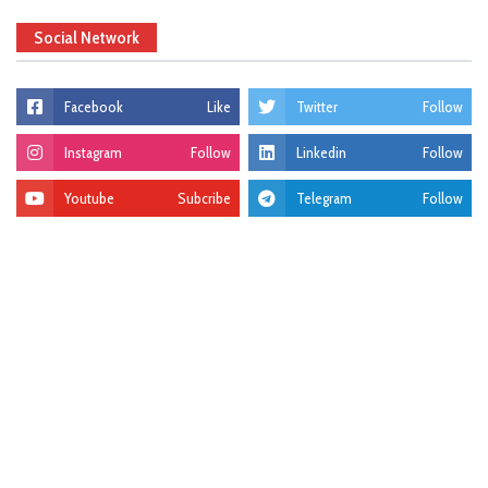
Social Network
Facebook
Like
Twitter
Follow
Instagram
Follow
Linkedin
Follow
Youtube
Subcribe
Telegram
Follow