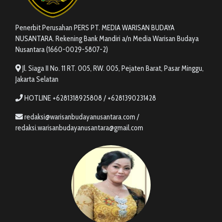
Penerbit Perusahan PERS PT. MEDIA WARISAN BUDAYA
NUSANTARA. Rekening Bank Mandiri a/n Media Warisan Budaya
Nusantara (1660-0029-5807-2)
Jl. Siaga II No. 11 RT. 005, RW. 005, Pejaten Barat, Pasar Minggu,
Jakarta Selatan
HOTLINE +6281318925808 / +6281390231428
redaksi@warisanbudayanusantara.com /
redaksi.warisanbudayanusantara@gmail.com