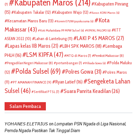
Kabupaten Maros
(214)
Kabupaten Pinrang
(7)
(15)
Kabupaten Takalar
(12)
Kabupaten Wajo
(12)
Kasus KONI Maros
(6)
Kota
Kecamatan Maros Baru
(13)
Korem 071/Wijayakusuma
(6)
Makassar
(43)
KTT
Koti Mahatidana PP MPW Sulsel
(6)
KPKNL PALOPO
(6)
LAKI P 45 MAROS
(27)
ASEAN 2022
(10)
Lahan di Lantebung
(11)
Lapas kelas IIB Maros
(21)
LBH SPK MAROS
(18)
Lembaga
LSM KIPFA
(47)
PHLH
(16)
Pemkot Makassar
(8)
MTQ di Maros
(7)
Polda Maluku
Pengadilan Negeri Makassar
(8)
pertambangan
(7)
Pilkada Gowa
(6)
Polda Sulsel
(69)
Polres Gowa
(31)
(12)
Polres Maros
Sengeketa Lahan
Ryan Latief
(16)
(11)
PT AMANAH FINANCE
(9)
Sulsel
(46)
Suara Panrita Keadilan
(26)
Sertifikat PTSL
(7)
Salam Pembaca
on
𝘠𝘖𝘏𝘈𝘕𝘌𝘚 𝘌𝘓𝘌𝘛𝘙𝘐𝘜𝘚
Lompatan PSN Ngada di Liga Nasional,
Pemda Ngada Pastikan Tak Tinggal Diam