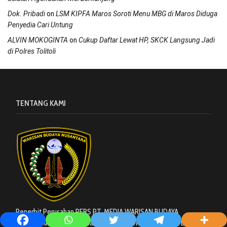
on
Dok. Pribadi
LSM KIPFA Maros Soroti Menu MBG di Maros Diduga
Penyedia Cari Untung
on
ALVIN MOKOGINTA
Cukup Daftar Lewat HP, SKCK Langsung Jadi
di Polres Tolitoli
TENTANG KAMI
Penerbit Perusahan PERS PT. MEDIA WARISAN BUDAYA
NUSANTARA. Rekening Bank Mandiri a/n Media Warisan Budaya