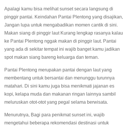
Apalagi kamu bisa melihat sunset secara langsung di
pinggir pantai. Keindahan Pantai Plentong yang disajikan,
Jangan lupa untuk mengabadikan momen cantik di sini.
Makan siang di pinggir laut Kurang lengkap rasanya kalau
ke Pantai Plentong nggak makan di pinggir laut. Pantai
yang ada di sekitar tempat ini wajib banget kamu jadikan
spot makan siang bareng keluarga dan teman.
Pantai Plentong merupakan pantai dengan laut yang
membentang untuk bersantai dan menunggu turunnya
matahari. Di sini kamu juga bisa menikmati jajanan es
kopi, kelapa muda dan makanan ringan lainnya sambil
meluruskan otot-otot yang pegal selama berwisata.
Menurutnya, Bagi para penikmat sunset ini, wajib
mengetahui beberapa rekomendasi destinasi untuk