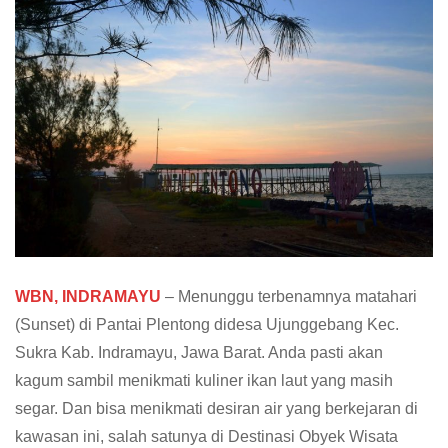
WBN, INDRAMAYU
– Menunggu terbenamnya matahari
(Sunset) di Pantai Plentong didesa Ujunggebang Kec.
Sukra Kab. Indramayu, Jawa Barat. Anda pasti akan
kagum sambil menikmati kuliner ikan laut yang masih
segar. Dan bisa menikmati desiran air yang berkejaran di
kawasan ini, salah satunya di Destinasi Obyek Wisata