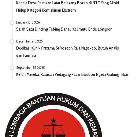
Kepala Desa Pastikan Latar Belakang Bocah di NTT Yang Akhiri
Hidup Kategori Kemiskinan Ekstrem
January 12, 2026
Salah Satu Dinding Tebing Danau Kelimutu Ende Longsor
December 9, 2025
Dedikasi Klinik Pratama St Yoseph Raja Nagekeo, Butuh Analis
dan Farmasi
September 25, 2025
Keluh Mereka, Ratusan Pedagang Pasar Boubou Ngada Gulung Tikar