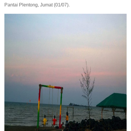
Pantai Plentong, Jumat (01/07).