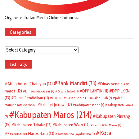
Organisasi Ikatan Media Online Indonesia
Categories
Categories
List Tags
Bank Mandiri
(33)
Abah Anton Charliyan
(14)
Dinas pendidikan
DPP LKKN
maros
(12)
DPP LANTIK
(11)
Dinsos Makassar
(7)
Disdik Sulsel
(6)
(13)
Dunia Pendidikan
(11)
G20
(7)
Hasanuddin Husni Abdullah
(7)
Jalan
Kabinet Jokowi
(12)
Maminasata Maros
(7)
Kabupaten Bone
(7)
Kabupaten Gowa
Kabupaten Maros
(214)
Kabupaten Pinrang
(7)
(15)
Kabupaten Takalar
(12)
Kabupaten Wajo
(12)
Kasus KONI Maros
(6)
Kota
Kecamatan Maros Baru
(13)
Korem 071/Wijayakusuma
(6)