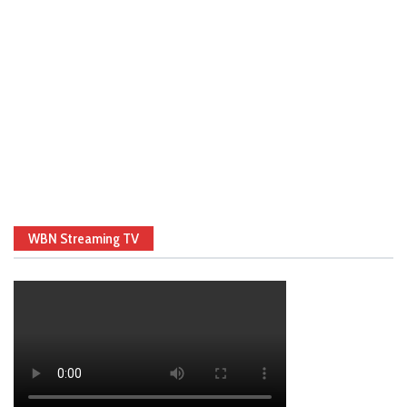
WBN Streaming TV