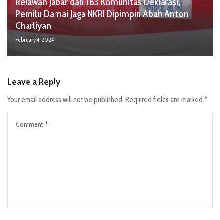
Relawan Jabar dan 163 Komunitas Deklarasi,
Pemilu Damai Jaga NKRI Dipimpin Abah Anton
Charliyan
February 4, 2024
Leave a Reply
Your email address will not be published.
Required fields are marked
*