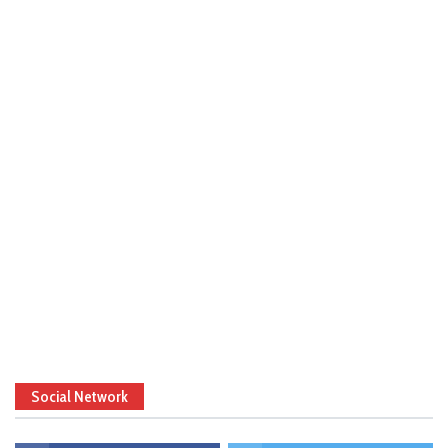
Social Network