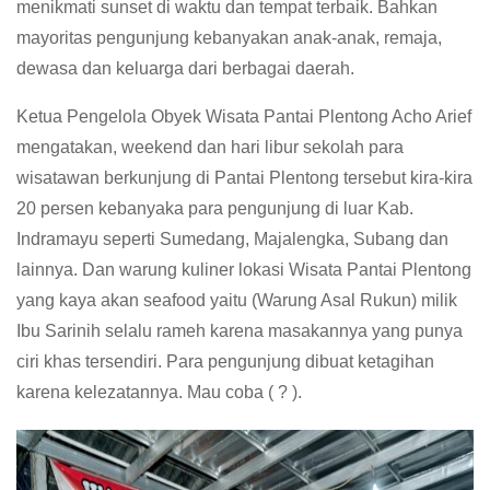
menikmati sunset di waktu dan tempat terbaik. Bahkan
mayoritas pengunjung kebanyakan anak-anak, remaja,
dewasa dan keluarga dari berbagai daerah.
Ketua Pengelola Obyek Wisata Pantai Plentong Acho Arief
mengatakan, weekend dan hari libur sekolah para
wisatawan berkunjung di Pantai Plentong tersebut kira-kira
20 persen kebanyaka para pengunjung di luar Kab.
Indramayu seperti Sumedang, Majalengka, Subang dan
lainnya. Dan warung kuliner lokasi Wisata Pantai Plentong
yang kaya akan seafood yaitu (Warung Asal Rukun) milik
Ibu Sarinih selalu rameh karena masakannya yang punya
ciri khas tersendiri. Para pengunjung dibuat ketagihan
karena kelezatannya. Mau coba ( ? ).