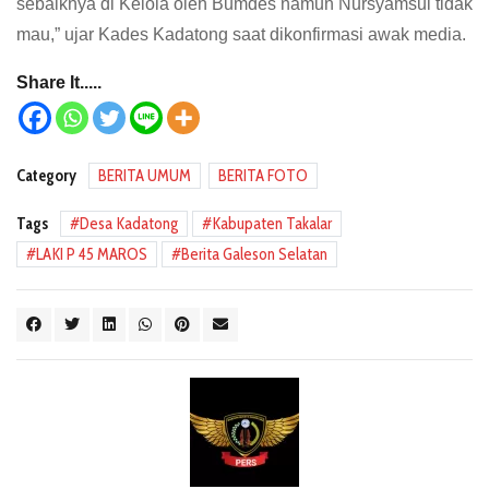
sebaiknya di Kelola oleh Bumdes namun Nursyamsul tidak
mau,” ujar Kades Kadatong saat dikonfirmasi awak media.
Share It.....
Category
BERITA UMUM
BERITA FOTO
Tags
Desa Kadatong
Kabupaten Takalar
LAKI P 45 MAROS
Berita Galeson Selatan