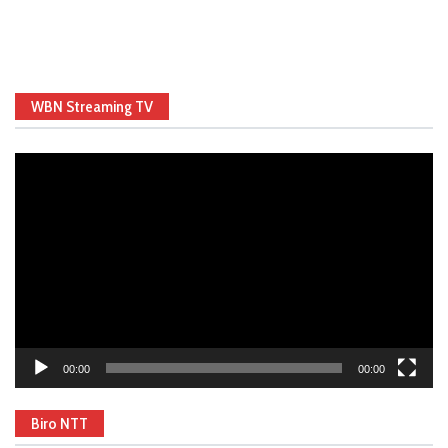
WBN Streaming TV
Video
Player
00:00
00:00
Biro NTT