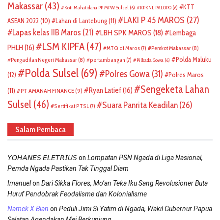
Makassar
(43)
KTT
Koti Mahatidana PP MPW Sulsel
(6)
KPKNL PALOPO
(6)
LAKI P 45 MAROS
(27)
ASEAN 2022
(10)
Lahan di Lantebung
(11)
Lapas kelas IIB Maros
(21)
LBH SPK MAROS
(18)
Lembaga
LSM KIPFA
(47)
PHLH
(16)
Pemkot Makassar
(8)
MTQ di Maros
(7)
Polda Maluku
Pengadilan Negeri Makassar
(8)
pertambangan
(7)
Pilkada Gowa
(6)
Polda Sulsel
(69)
Polres Gowa
(31)
(12)
Polres Maros
Sengeketa Lahan
Ryan Latief
(16)
(11)
PT AMANAH FINANCE
(9)
Sulsel
(46)
Suara Panrita Keadilan
(26)
Sertifikat PTSL
(7)
Salam Pembaca
on
𝘠𝘖𝘏𝘈𝘕𝘌𝘚 𝘌𝘓𝘌𝘛𝘙𝘐𝘜𝘚
Lompatan PSN Ngada di Liga Nasional,
Pemda Ngada Pastikan Tak Tinggal Diam
on
Imanuel
Dari Sikka Flores, Mo’an Teka Iku Sang Revolusioner Buta
Huruf Pendobrak Feodalisme dan Kolonialisme
on
Namek X Bian
Peduli Jimi Si Yatim di Ngada, Wakil Gubernur Papua
Selatan Agendakan Mei Berkunjung