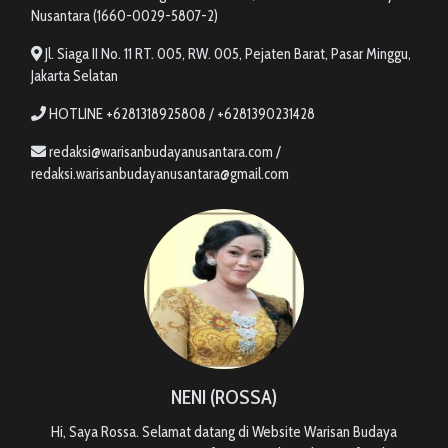
Nusantara (1660-0029-5807-2)
Jl. Siaga II No. 11 RT. 005, RW. 005, Pejaten Barat, Pasar Minggu,
Jakarta Selatan
HOTLINE +6281318925808 / +6281390231428
redaksi@warisanbudayanusantara.com /
redaksi.warisanbudayanusantara@gmail.com
NENI (ROSSA)
Hi, Saya Rossa. Selamat datang di Website Warisan Budaya