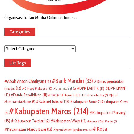
Organisasi Ikatan Media Online Indonesia
Categories
Categories
List Tags
Bank Mandiri
(33)
Abah Anton Charliyan
(14)
Dinas pendidikan
DPP LKKN
maros
(12)
DPP LANTIK
(11)
Dinsos Makassar
(7)
Disdik Sulsel
(6)
(13)
Dunia Pendidikan
(11)
G20
(7)
Hasanuddin Husni Abdullah
(7)
Jalan
Kabinet Jokowi
(12)
Maminasata Maros
(7)
Kabupaten Bone
(7)
Kabupaten Gowa
Kabupaten Maros
(214)
Kabupaten Pinrang
(7)
(15)
Kabupaten Takalar
(12)
Kabupaten Wajo
(12)
Kasus KONI Maros
(6)
Kota
Kecamatan Maros Baru
(13)
Korem 071/Wijayakusuma
(6)