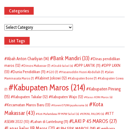
Categories
Categories
List Tags
Bank Mandiri
(33)
Abah Anton Charliyan
(14)
Dinas pendidikan
DPP LKKN
maros
(12)
DPP LANTIK
(11)
Dinsos Makassar
(7)
Disdik Sulsel
(6)
(13)
Dunia Pendidikan
(11)
G20
(7)
Hasanuddin Husni Abdullah
(7)
Jalan
Kabinet Jokowi
(12)
Maminasata Maros
(7)
Kabupaten Bone
(7)
Kabupaten Gowa
Kabupaten Maros
(214)
Kabupaten Pinrang
(7)
(15)
Kabupaten Takalar
(12)
Kabupaten Wajo
(12)
Kasus KONI Maros
(6)
Kota
Kecamatan Maros Baru
(13)
Korem 071/Wijayakusuma
(6)
Makassar
(43)
KTT
Koti Mahatidana PP MPW Sulsel
(6)
KPKNL PALOPO
(6)
LAKI P 45 MAROS
(27)
ASEAN 2022
(10)
Lahan di Lantebung
(11)
Lapas kelas IIB Maros
(21)
LBH SPK MAROS
(18)
Lembaga