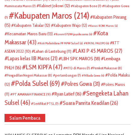
Kabinet Jokowi
(12)
Maminasata Maros
(7)
Kabupaten Bone
(7)
Kabupaten Gowa
Kabupaten Maros
(214)
Kabupaten Pinrang
(7)
(15)
Kabupaten Takalar
(12)
Kabupaten Wajo
(12)
Kasus KONI Maros
(6)
Kota
Kecamatan Maros Baru
(13)
Korem 071/Wijayakusuma
(6)
Makassar
(43)
KTT
Koti Mahatidana PP MPW Sulsel
(6)
KPKNL PALOPO
(6)
LAKI P 45 MAROS
(27)
ASEAN 2022
(10)
Lahan di Lantebung
(11)
Lapas kelas IIB Maros
(21)
LBH SPK MAROS
(18)
Lembaga
LSM KIPFA
(47)
PHLH
(16)
Pemkot Makassar
(8)
MTQ di Maros
(7)
Polda Maluku
Pengadilan Negeri Makassar
(8)
pertambangan
(7)
Pilkada Gowa
(6)
Polda Sulsel
(69)
Polres Gowa
(31)
(12)
Polres Maros
Sengeketa Lahan
Ryan Latief
(16)
(11)
PT AMANAH FINANCE
(9)
Sulsel
(46)
Suara Panrita Keadilan
(26)
Sertifikat PTSL
(7)
Salam Pembaca