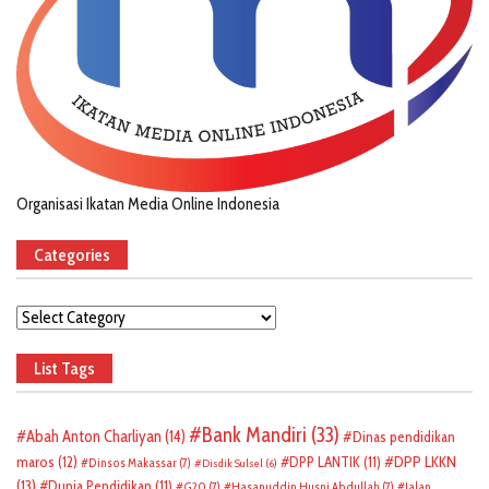
Organisasi Ikatan Media Online Indonesia
Categories
Categories
List Tags
Bank Mandiri
(33)
Abah Anton Charliyan
(14)
Dinas pendidikan
DPP LKKN
maros
(12)
DPP LANTIK
(11)
Dinsos Makassar
(7)
Disdik Sulsel
(6)
(13)
Dunia Pendidikan
(11)
G20
(7)
Hasanuddin Husni Abdullah
(7)
Jalan