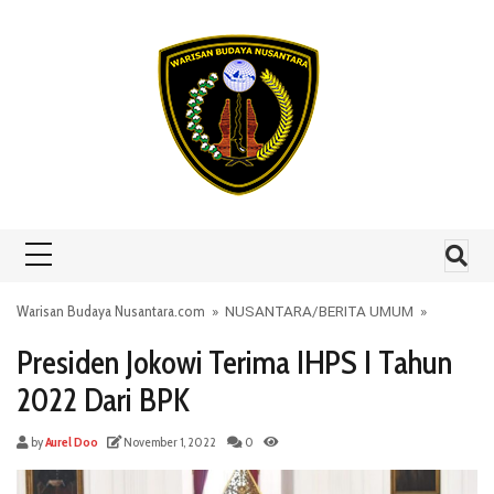
Skip to content
Warisan Budaya Nusantara.com
»
NUSANTARA
/
BERITA UMUM
»
Presiden Jokowi Terima IHPS I Tahun
2022 Dari BPK
by
Aurel Doo
November 1, 2022
0