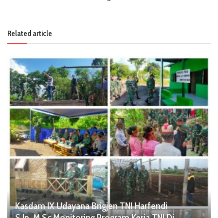
Related article
Kasdam IX Udayana Brigjen TNI Harfendi
S.Ip.,M.Sc Monitoring Program Kerja TNI Di