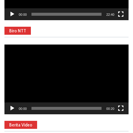
00:00
22:40
Biro NTT
Video
Player
00:00
00:20
Berita Video