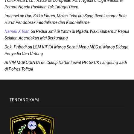
on
𝘠𝘖𝘏𝘈𝘕𝘌𝘚 𝘌𝘓𝘌𝘛𝘙𝘐𝘜𝘚
Lompatan PSN Ngada di Liga Nasional,
Pemda Ngada Pastikan Tak Tinggal Diam
on
Imanuel
Dari Sikka Flores, Mo’an Teka Iku Sang Revolusioner Buta
Huruf Pendobrak Feodalisme dan Kolonialisme
on
Namek X Bian
Peduli Jimi Si Yatim di Ngada, Wakil Gubernur Papua
Selatan Agendakan Mei Berkunjung
on
Dok. Pribadi
LSM KIPFA Maros Soroti Menu MBG di Maros Diduga
Penyedia Cari Untung
on
ALVIN MOKOGINTA
Cukup Daftar Lewat HP, SKCK Langsung Jadi
di Polres Tolitoli
TENTANG KAMI