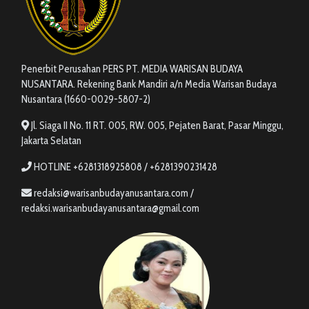
Penerbit Perusahan PERS PT. MEDIA WARISAN BUDAYA
NUSANTARA. Rekening Bank Mandiri a/n Media Warisan Budaya
Nusantara (1660-0029-5807-2)
Jl. Siaga II No. 11 RT. 005, RW. 005, Pejaten Barat, Pasar Minggu,
Jakarta Selatan
HOTLINE +6281318925808 / +6281390231428
redaksi@warisanbudayanusantara.com /
redaksi.warisanbudayanusantara@gmail.com