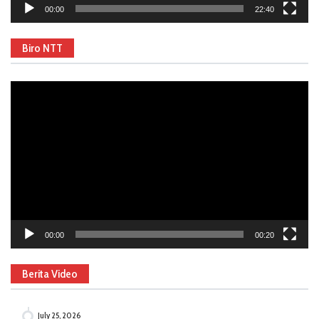
00:00
22:40
Biro NTT
Video
Player
00:00
00:20
Berita Video
July 25, 2026