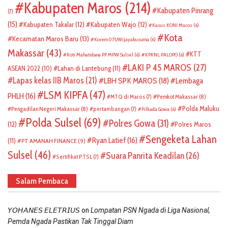
Kabupaten Maros
(214)
Kabupaten Pinrang
(7)
(15)
Kabupaten Takalar
(12)
Kabupaten Wajo
(12)
Kasus KONI Maros
(6)
Kota
Kecamatan Maros Baru
(13)
Korem 071/Wijayakusuma
(6)
Makassar
(43)
KTT
Koti Mahatidana PP MPW Sulsel
(6)
KPKNL PALOPO
(6)
LAKI P 45 MAROS
(27)
ASEAN 2022
(10)
Lahan di Lantebung
(11)
Lapas kelas IIB Maros
(21)
LBH SPK MAROS
(18)
Lembaga
LSM KIPFA
(47)
PHLH
(16)
Pemkot Makassar
(8)
MTQ di Maros
(7)
Polda Maluku
Pengadilan Negeri Makassar
(8)
pertambangan
(7)
Pilkada Gowa
(6)
Polda Sulsel
(69)
Polres Gowa
(31)
(12)
Polres Maros
Sengeketa Lahan
Ryan Latief
(16)
(11)
PT AMANAH FINANCE
(9)
Sulsel
(46)
Suara Panrita Keadilan
(26)
Sertifikat PTSL
(7)
Salam Pembaca
on
𝘠𝘖𝘏𝘈𝘕𝘌𝘚 𝘌𝘓𝘌𝘛𝘙𝘐𝘜𝘚
Lompatan PSN Ngada di Liga Nasional,
Pemda Ngada Pastikan Tak Tinggal Diam