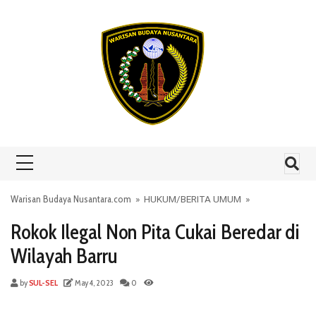
Skip to content
Warisan Budaya Nusantara.com
»
HUKUM
/
BERITA UMUM
»
Rokok Ilegal Non Pita Cukai Beredar di
Wilayah Barru
by
SUL-SEL
May 4, 2023
0