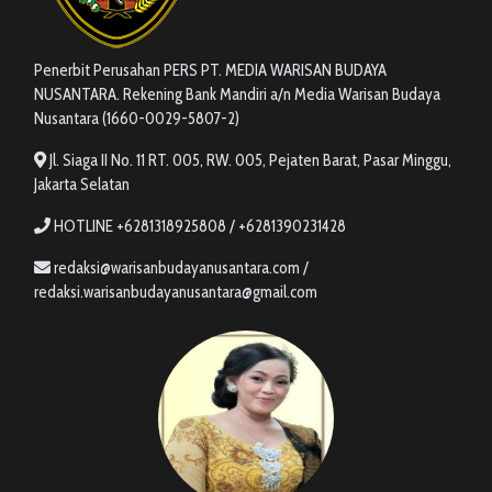
Penerbit Perusahan PERS PT. MEDIA WARISAN BUDAYA
NUSANTARA. Rekening Bank Mandiri a/n Media Warisan Budaya
Nusantara (1660-0029-5807-2)
Jl. Siaga II No. 11 RT. 005, RW. 005, Pejaten Barat, Pasar Minggu,
Jakarta Selatan
HOTLINE +6281318925808 / +6281390231428
redaksi@warisanbudayanusantara.com /
redaksi.warisanbudayanusantara@gmail.com