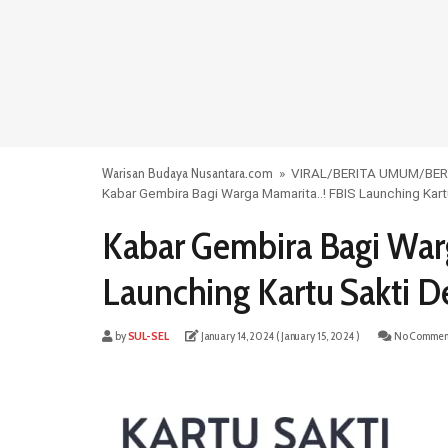
Warisan Budaya Nusantara.com
»
VIRAL
/
BERITA UMUM
/
BER
Kabar Gembira Bagi Warga Mamarita..! FBIS Launching Kar
Kabar Gembira Bagi Warg
Launching Kartu Sakti 
by
SUL-SEL
January 14, 2024
( January 15, 2024 )
No Commen