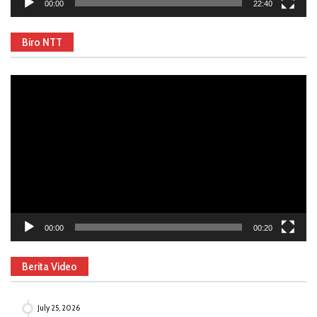
00:00
22:40
Biro NTT
Video
Player
00:00
00:20
Berita Video
July 25, 2026