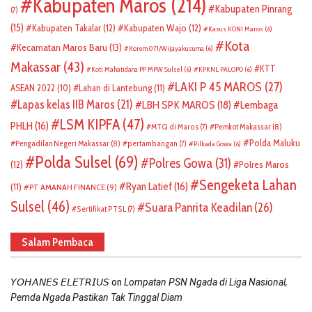
Kabupaten Maros
(214)
Kabupaten Pinrang
(7)
(15)
Kabupaten Takalar
(12)
Kabupaten Wajo
(12)
Kasus KONI Maros
(6)
Kota
Kecamatan Maros Baru
(13)
Korem 071/Wijayakusuma
(6)
Makassar
(43)
KTT
Koti Mahatidana PP MPW Sulsel
(6)
KPKNL PALOPO
(6)
LAKI P 45 MAROS
(27)
ASEAN 2022
(10)
Lahan di Lantebung
(11)
Lapas kelas IIB Maros
(21)
LBH SPK MAROS
(18)
Lembaga
LSM KIPFA
(47)
PHLH
(16)
Pemkot Makassar
(8)
MTQ di Maros
(7)
Polda Maluku
Pengadilan Negeri Makassar
(8)
pertambangan
(7)
Pilkada Gowa
(6)
Polda Sulsel
(69)
Polres Gowa
(31)
(12)
Polres Maros
Sengeketa Lahan
Ryan Latief
(16)
(11)
PT AMANAH FINANCE
(9)
Sulsel
(46)
Suara Panrita Keadilan
(26)
Sertifikat PTSL
(7)
Salam Pembaca
on
𝘠𝘖𝘏𝘈𝘕𝘌𝘚 𝘌𝘓𝘌𝘛𝘙𝘐𝘜𝘚
Lompatan PSN Ngada di Liga Nasional,
Pemda Ngada Pastikan Tak Tinggal Diam