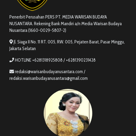
Penerbit Perusahan PERS PT. MEDIA WARISAN BUDAYA
NUSANTARA. Rekening Bank Mandiri a/n Media Warisan Budaya
Nusantara (1660-0029-5807-2)
Jl. Siaga II No. 11 RT. 005, RW. 005, Pejaten Barat, Pasar Minggu,
Jakarta Selatan
HOTLINE +6281318925808 / +6281390231428
redaksi@warisanbudayanusantara.com /
redaksi.warisanbudayanusantara@gmail.com