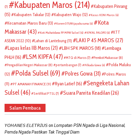
Kabupaten Maros
(214)
Kabupaten Pinrang
(7)
(15)
Kabupaten Takalar
(12)
Kabupaten Wajo
(12)
Kasus KONI Maros
(6)
Kota
Kecamatan Maros Baru
(13)
Korem 071/Wijayakusuma
(6)
Makassar
(43)
KTT
Koti Mahatidana PP MPW Sulsel
(6)
KPKNL PALOPO
(6)
LAKI P 45 MAROS
(27)
ASEAN 2022
(10)
Lahan di Lantebung
(11)
Lapas kelas IIB Maros
(21)
LBH SPK MAROS
(18)
Lembaga
LSM KIPFA
(47)
PHLH
(16)
Pemkot Makassar
(8)
MTQ di Maros
(7)
Polda Maluku
Pengadilan Negeri Makassar
(8)
pertambangan
(7)
Pilkada Gowa
(6)
Polda Sulsel
(69)
Polres Gowa
(31)
(12)
Polres Maros
Sengeketa Lahan
Ryan Latief
(16)
(11)
PT AMANAH FINANCE
(9)
Sulsel
(46)
Suara Panrita Keadilan
(26)
Sertifikat PTSL
(7)
Salam Pembaca
on
𝘠𝘖𝘏𝘈𝘕𝘌𝘚 𝘌𝘓𝘌𝘛𝘙𝘐𝘜𝘚
Lompatan PSN Ngada di Liga Nasional,
Pemda Ngada Pastikan Tak Tinggal Diam