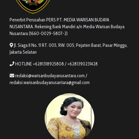
Penerbit Perusahan PERS PT. MEDIA WARISAN BUDAYA
NUSANTARA. Rekening Bank Mandiri a/n Media Warisan Budaya
Nusantara (1660-0029-5807-2)
Jl. Siaga II No. 11 RT. 005, RW. 005, Pejaten Barat, Pasar Minggu,
Jakarta Selatan
HOTLINE +6281318925808 / +6281390231428
redaksi@warisanbudayanusantara.com /
redaksi.warisanbudayanusantara@gmail.com