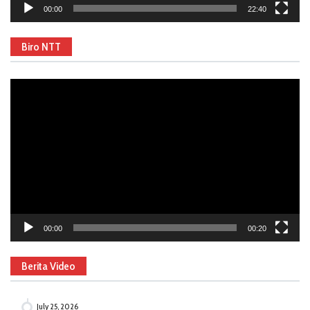
00:00
22:40
Biro NTT
Video
Player
00:00
00:20
Berita Video
July 25, 2026