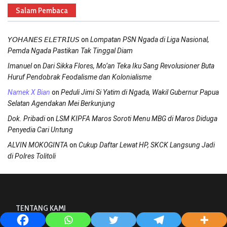
Salam Pembaca
on
𝘠𝘖𝘏𝘈𝘕𝘌𝘚 𝘌𝘓𝘌𝘛𝘙𝘐𝘜𝘚
Lompatan PSN Ngada di Liga Nasional,
Pemda Ngada Pastikan Tak Tinggal Diam
on
Imanuel
Dari Sikka Flores, Mo’an Teka Iku Sang Revolusioner Buta
Huruf Pendobrak Feodalisme dan Kolonialisme
on
Namek X Bian
Peduli Jimi Si Yatim di Ngada, Wakil Gubernur Papua
Selatan Agendakan Mei Berkunjung
on
Dok. Pribadi
LSM KIPFA Maros Soroti Menu MBG di Maros Diduga
Penyedia Cari Untung
on
ALVIN MOKOGINTA
Cukup Daftar Lewat HP, SKCK Langsung Jadi
di Polres Tolitoli
TENTANG KAMI