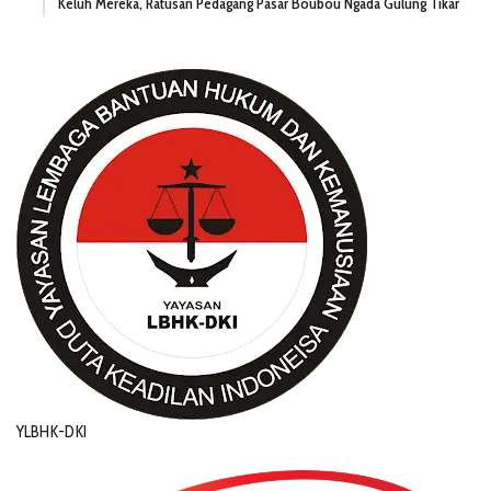
Keluh Mereka, Ratusan Pedagang Pasar Boubou Ngada Gulung Tikar
YLBHK-DKI