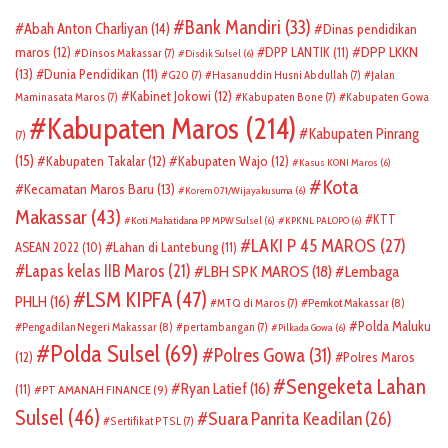
Bank Mandiri
(33)
Abah Anton Charliyan
(14)
Dinas pendidikan
DPP LKKN
maros
(12)
DPP LANTIK
(11)
Dinsos Makassar
(7)
Disdik Sulsel
(6)
(13)
Dunia Pendidikan
(11)
G20
(7)
Hasanuddin Husni Abdullah
(7)
Jalan
Kabinet Jokowi
(12)
Maminasata Maros
(7)
Kabupaten Bone
(7)
Kabupaten Gowa
Kabupaten Maros
(214)
Kabupaten Pinrang
(7)
(15)
Kabupaten Takalar
(12)
Kabupaten Wajo
(12)
Kasus KONI Maros
(6)
Kota
Kecamatan Maros Baru
(13)
Korem 071/Wijayakusuma
(6)
Makassar
(43)
KTT
Koti Mahatidana PP MPW Sulsel
(6)
KPKNL PALOPO
(6)
LAKI P 45 MAROS
(27)
ASEAN 2022
(10)
Lahan di Lantebung
(11)
Lapas kelas IIB Maros
(21)
LBH SPK MAROS
(18)
Lembaga
LSM KIPFA
(47)
PHLH
(16)
Pemkot Makassar
(8)
MTQ di Maros
(7)
Polda Maluku
Pengadilan Negeri Makassar
(8)
pertambangan
(7)
Pilkada Gowa
(6)
Polda Sulsel
(69)
Polres Gowa
(31)
(12)
Polres Maros
Sengeketa Lahan
Ryan Latief
(16)
(11)
PT AMANAH FINANCE
(9)
Sulsel
(46)
Suara Panrita Keadilan
(26)
Sertifikat PTSL
(7)