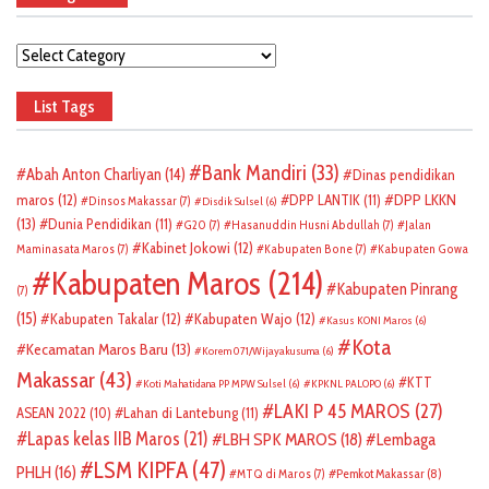
Categories
List Tags
Bank Mandiri
(33)
Abah Anton Charliyan
(14)
Dinas pendidikan
DPP LKKN
maros
(12)
DPP LANTIK
(11)
Dinsos Makassar
(7)
Disdik Sulsel
(6)
(13)
Dunia Pendidikan
(11)
G20
(7)
Hasanuddin Husni Abdullah
(7)
Jalan
Kabinet Jokowi
(12)
Maminasata Maros
(7)
Kabupaten Bone
(7)
Kabupaten Gowa
Kabupaten Maros
(214)
Kabupaten Pinrang
(7)
(15)
Kabupaten Takalar
(12)
Kabupaten Wajo
(12)
Kasus KONI Maros
(6)
Kota
Kecamatan Maros Baru
(13)
Korem 071/Wijayakusuma
(6)
Makassar
(43)
KTT
Koti Mahatidana PP MPW Sulsel
(6)
KPKNL PALOPO
(6)
LAKI P 45 MAROS
(27)
ASEAN 2022
(10)
Lahan di Lantebung
(11)
Lapas kelas IIB Maros
(21)
LBH SPK MAROS
(18)
Lembaga
LSM KIPFA
(47)
PHLH
(16)
Pemkot Makassar
(8)
MTQ di Maros
(7)