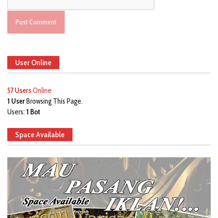
User Online
57 Users
Online
1 User
Browsing This Page.
Users:
1 Bot
Space Available