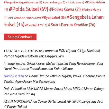
Polda Maluku
Pengadilan Negeri Makassar
(8)
pertambangan
(7)
Pilkada Gowa
(6)
Polda Sulsel
(69)
Polres Gowa
(31)
(12)
Polres Maros
Sengeketa Lahan
Ryan Latief
(16)
(11)
PT AMANAH FINANCE
(9)
Sulsel
(46)
Suara Panrita Keadilan
(26)
Sertifikat PTSL
(7)
Salam Pembaca
on
𝘠𝘖𝘏𝘈𝘕𝘌𝘚 𝘌𝘓𝘌𝘛𝘙𝘐𝘜𝘚
Lompatan PSN Ngada di Liga Nasional,
Pemda Ngada Pastikan Tak Tinggal Diam
on
Imanuel
Dari Sikka Flores, Mo’an Teka Iku Sang Revolusioner Buta
Huruf Pendobrak Feodalisme dan Kolonialisme
on
Namek X Bian
Peduli Jimi Si Yatim di Ngada, Wakil Gubernur Papua
Selatan Agendakan Mei Berkunjung
on
Dok. Pribadi
LSM KIPFA Maros Soroti Menu MBG di Maros Diduga
Penyedia Cari Untung
on
ALVIN MOKOGINTA
Cukup Daftar Lewat HP, SKCK Langsung Jadi
di Polres Tolitoli