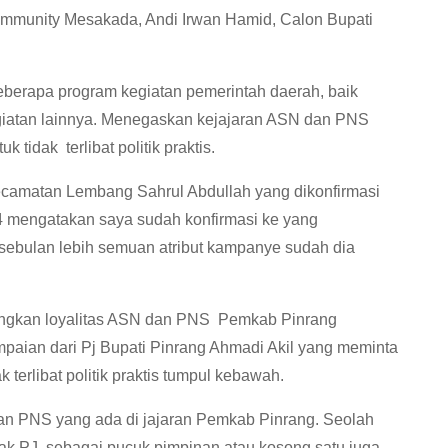
mmunity Mesakada, Andi Irwan Hamid, Calon Bupati
eberapa program kegiatan pemerintah daerah, baik
egiatan lainnya. Menegaskan kejajaran ASN dan PNS
tidak terlibat politik praktis.
ecamatan Lembang Sahrul Abdullah yang dikonfirmasi
24 mengatakan saya sudah konfirmasi ke yang
 sebulan lebih semuan atribut kampanye sudah dia
gkan loyalitas ASN dan PNS Pemkab Pinrang
aian dari Pj Bupati Pinrang Ahmadi Akil yang meminta
erlibat politik praktis tumpul kebawah.
n PNS yang ada di jajaran Pemkab Pinrang. Seolah
 PJ. sebagai pucuk pimpinan atau kosong satu juga