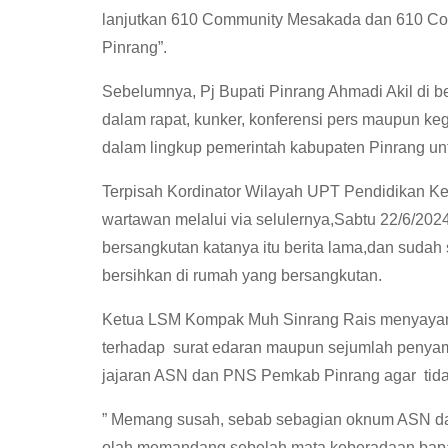
lanjutkan 610 Community Mesakada dan 610 Co
Pinrang”.
Sebelumnya, Pj Bupati Pinrang Ahmadi Akil di b
dalam rapat, kunker, konferensi pers maupun k
dalam lingkup pemerintah kabupaten Pinrang untuk 
Terpisah Kordinator Wilayah UPT Pendidikan K
wartawan melalui via selulernya,Sabtu 22/6/20
bersangkutan katanya itu berita lama,dan sudah
bersihkan di rumah yang bersangkutan.
Ketua LSM Kompak Muh Sinrang Rais menyayan
terhadap surat edaran maupun sejumlah penyamp
jajaran ASN dan PNS Pemkab Pinrang agar tidak t
” Memang susah, sebab sebagian oknum ASN da
olah memandang sebelah mata keberadaan bapak