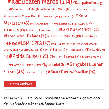
Kabupaten Maros
(214)
Kabupaten Pinrang
(7)
(15)
Kabupaten Takalar
(12)
Kabupaten Wajo
(12)
Kasus KONI Maros
(6)
Kota
Kecamatan Maros Baru
(13)
Korem 071/Wijayakusuma
(6)
Makassar
(43)
KTT
Koti Mahatidana PP MPW Sulsel
(6)
KPKNL PALOPO
(6)
LAKI P 45 MAROS
(27)
ASEAN 2022
(10)
Lahan di Lantebung
(11)
Lapas kelas IIB Maros
(21)
LBH SPK MAROS
(18)
Lembaga
LSM KIPFA
(47)
PHLH
(16)
Pemkot Makassar
(8)
MTQ di Maros
(7)
Polda Maluku
Pengadilan Negeri Makassar
(8)
pertambangan
(7)
Pilkada Gowa
(6)
Polda Sulsel
(69)
Polres Gowa
(31)
(12)
Polres Maros
Sengeketa Lahan
Ryan Latief
(16)
(11)
PT AMANAH FINANCE
(9)
Sulsel
(46)
Suara Panrita Keadilan
(26)
Sertifikat PTSL
(7)
Salam Pembaca
on
𝘠𝘖𝘏𝘈𝘕𝘌𝘚 𝘌𝘓𝘌𝘛𝘙𝘐𝘜𝘚
Lompatan PSN Ngada di Liga Nasional,
Pemda Ngada Pastikan Tak Tinggal Diam