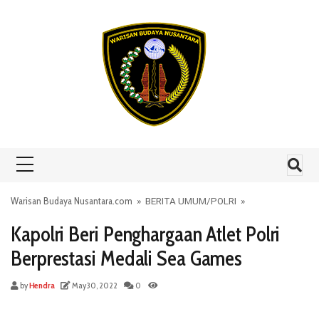
Skip to content
Warisan Budaya Nusantara.com
»
BERITA UMUM
/
POLRI
»
Kapolri Beri Penghargaan Atlet Polri
Berprestasi Medali Sea Games
by
Hendra
May 30, 2022
0