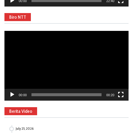
00:00
22:40
Biro NTT
Video
Player
00:00
00:20
Berita Video
July 25, 2026