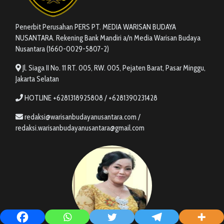
Penerbit Perusahan PERS PT. MEDIA WARISAN BUDAYA
NUSANTARA. Rekening Bank Mandiri a/n Media Warisan Budaya
Nusantara (1660-0029-5807-2)
Jl. Siaga II No. 11 RT. 005, RW. 005, Pejaten Barat, Pasar Minggu,
Jakarta Selatan
HOTLINE +6281318925808 / +6281390231428
redaksi@warisanbudayanusantara.com /
redaksi.warisanbudayanusantara@gmail.com