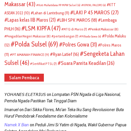
Makassar
(43)
KTT
Koti Mahatidana PP MPW Sulsel
(6)
KPKNL PALOPO
(6)
LAKI P 45 MAROS
(27)
ASEAN 2022
(10)
Lahan di Lantebung
(11)
Lapas kelas IIB Maros
(21)
LBH SPK MAROS
(18)
Lembaga
LSM KIPFA
(47)
PHLH
(16)
Pemkot Makassar
(8)
MTQ di Maros
(7)
Polda Maluku
Pengadilan Negeri Makassar
(8)
pertambangan
(7)
Pilkada Gowa
(6)
Polda Sulsel
(69)
Polres Gowa
(31)
(12)
Polres Maros
Sengeketa Lahan
Ryan Latief
(16)
(11)
PT AMANAH FINANCE
(9)
Sulsel
(46)
Suara Panrita Keadilan
(26)
Sertifikat PTSL
(7)
Salam Pembaca
on
𝘠𝘖𝘏𝘈𝘕𝘌𝘚 𝘌𝘓𝘌𝘛𝘙𝘐𝘜𝘚
Lompatan PSN Ngada di Liga Nasional,
Pemda Ngada Pastikan Tak Tinggal Diam
on
Imanuel
Dari Sikka Flores, Mo’an Teka Iku Sang Revolusioner Buta
Huruf Pendobrak Feodalisme dan Kolonialisme
on
Namek X Bian
Peduli Jimi Si Yatim di Ngada, Wakil Gubernur Papua