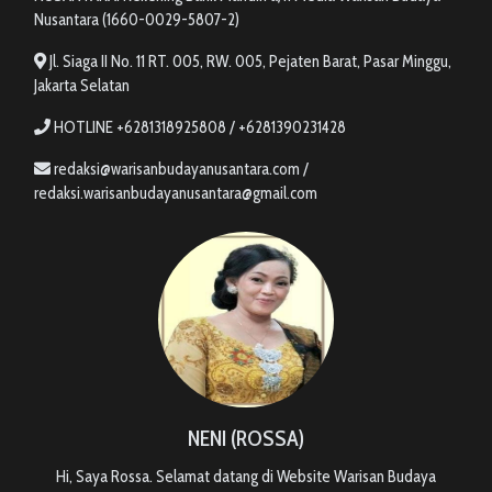
Nusantara (1660-0029-5807-2)
Jl. Siaga II No. 11 RT. 005, RW. 005, Pejaten Barat, Pasar Minggu,
Jakarta Selatan
HOTLINE +6281318925808 / +6281390231428
redaksi@warisanbudayanusantara.com /
redaksi.warisanbudayanusantara@gmail.com
NENI (ROSSA)
Hi, Saya Rossa. Selamat datang di Website Warisan Budaya