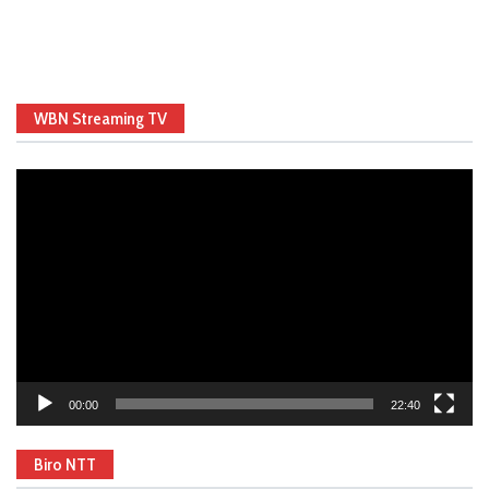
WBN Streaming TV
Video
Player
00:00
22:40
Biro NTT