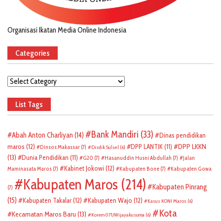
Organisasi Ikatan Media Online Indonesia
Categories
Categories
List Tags
Bank Mandiri
(33)
Abah Anton Charliyan
(14)
Dinas pendidikan
DPP LKKN
maros
(12)
DPP LANTIK
(11)
Dinsos Makassar
(7)
Disdik Sulsel
(6)
(13)
Dunia Pendidikan
(11)
G20
(7)
Hasanuddin Husni Abdullah
(7)
Jalan
Kabinet Jokowi
(12)
Maminasata Maros
(7)
Kabupaten Bone
(7)
Kabupaten Gowa
Kabupaten Maros
(214)
Kabupaten Pinrang
(7)
(15)
Kabupaten Takalar
(12)
Kabupaten Wajo
(12)
Kasus KONI Maros
(6)
Kota
Kecamatan Maros Baru
(13)
Korem 071/Wijayakusuma
(6)