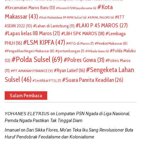
Kota
Kecamatan Maros Baru
(13)
Korem 071/Wijayakusuma
(6)
Makassar
(43)
KTT
Koti Mahatidana PP MPW Sulsel
(6)
KPKNL PALOPO
(6)
LAKI P 45 MAROS
(27)
ASEAN 2022
(10)
Lahan di Lantebung
(11)
Lapas kelas IIB Maros
(21)
LBH SPK MAROS
(18)
Lembaga
LSM KIPFA
(47)
PHLH
(16)
Pemkot Makassar
(8)
MTQ di Maros
(7)
Polda Maluku
Pengadilan Negeri Makassar
(8)
pertambangan
(7)
Pilkada Gowa
(6)
Polda Sulsel
(69)
Polres Gowa
(31)
(12)
Polres Maros
Sengeketa Lahan
Ryan Latief
(16)
(11)
PT AMANAH FINANCE
(9)
Sulsel
(46)
Suara Panrita Keadilan
(26)
Sertifikat PTSL
(7)
Salam Pembaca
on
𝘠𝘖𝘏𝘈𝘕𝘌𝘚 𝘌𝘓𝘌𝘛𝘙𝘐𝘜𝘚
Lompatan PSN Ngada di Liga Nasional,
Pemda Ngada Pastikan Tak Tinggal Diam
on
Imanuel
Dari Sikka Flores, Mo’an Teka Iku Sang Revolusioner Buta
Huruf Pendobrak Feodalisme dan Kolonialisme