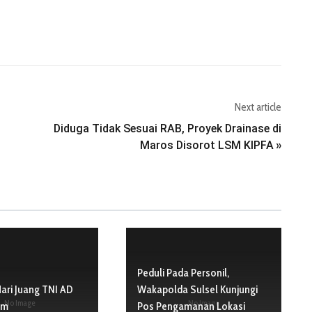
Next article
Diduga Tidak Sesuai RAB, Proyek Drainase di
Maros Disorot LSM KIPFA
»
Peduli Pada Personil,
Hari Juang TNI AD
Wakapolda Sulsel Kunjungi
No Image
No Image
em
Pos Pengamanan Lokasi