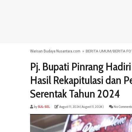
Warisan Budaya Nusantara.com
»
BERITA UMUM
/
BERITA F
Pj. Bupati Pinrang Hadi
Hasil Rekapitulasi dan 
Serentak Tahun 2024
by
SUL-SEL
August 11, 2024
( August 11, 2024 )
No Comment