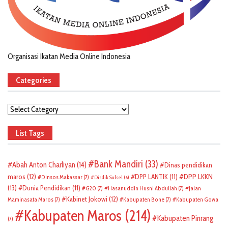
Organisasi Ikatan Media Online Indonesia
Categories
Categories
List Tags
Bank Mandiri
(33)
Abah Anton Charliyan
(14)
Dinas pendidikan
DPP LKKN
maros
(12)
DPP LANTIK
(11)
Dinsos Makassar
(7)
Disdik Sulsel
(6)
(13)
Dunia Pendidikan
(11)
G20
(7)
Hasanuddin Husni Abdullah
(7)
Jalan
Kabinet Jokowi
(12)
Maminasata Maros
(7)
Kabupaten Bone
(7)
Kabupaten Gowa
Kabupaten Maros
(214)
Kabupaten Pinrang
(7)