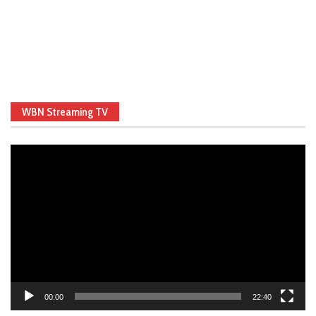
WBN Streaming TV
Video
Player
00:00
22:40