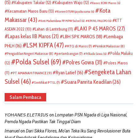
(15)
Kabupaten Takalar
(12)
Kabupaten Wajo
(12)
Kasus KONI Maros
(6)
Kota
Kecamatan Maros Baru
(13)
Korem 071/Wijayakusuma
(6)
Makassar
(43)
KTT
Koti Mahatidana PP MPW Sulsel
(6)
KPKNL PALOPO
(6)
LAKI P 45 MAROS
(27)
ASEAN 2022
(10)
Lahan di Lantebung
(11)
Lapas kelas IIB Maros
(21)
LBH SPK MAROS
(18)
Lembaga
LSM KIPFA
(47)
PHLH
(16)
Pemkot Makassar
(8)
MTQ di Maros
(7)
Polda Maluku
Pengadilan Negeri Makassar
(8)
pertambangan
(7)
Pilkada Gowa
(6)
Polda Sulsel
(69)
Polres Gowa
(31)
(12)
Polres Maros
Sengeketa Lahan
Ryan Latief
(16)
(11)
PT AMANAH FINANCE
(9)
Sulsel
(46)
Suara Panrita Keadilan
(26)
Sertifikat PTSL
(7)
Salam Pembaca
on
𝘠𝘖𝘏𝘈𝘕𝘌𝘚 𝘌𝘓𝘌𝘛𝘙𝘐𝘜𝘚
Lompatan PSN Ngada di Liga Nasional,
Pemda Ngada Pastikan Tak Tinggal Diam
on
Imanuel
Dari Sikka Flores, Mo’an Teka Iku Sang Revolusioner Buta
Huruf Pendobrak Feodalisme dan Kolonialisme