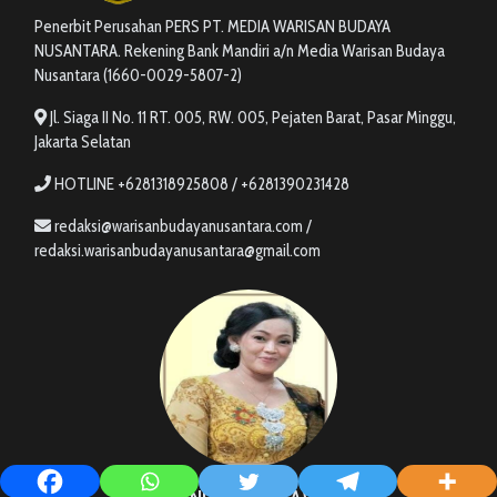
Penerbit Perusahan PERS PT. MEDIA WARISAN BUDAYA
NUSANTARA. Rekening Bank Mandiri a/n Media Warisan Budaya
Nusantara (1660-0029-5807-2)
Jl. Siaga II No. 11 RT. 005, RW. 005, Pejaten Barat, Pasar Minggu,
Jakarta Selatan
HOTLINE +6281318925808 / +6281390231428
redaksi@warisanbudayanusantara.com /
redaksi.warisanbudayanusantara@gmail.com